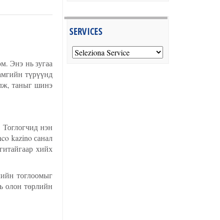
SERVICES
м. Энэ нь зугаа
амгийн түрүүнд
лж, таныг шинэ
. Тоглогчид нэн
co kazino санал
гитайгаар хийх
лийн тоглоомыг
нь олон төрлийн