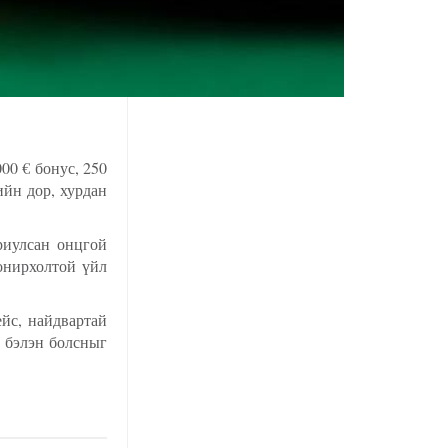
00 € бонус, 250
ийн дор, хурдан
риулсан онцгой
сонирхолтой үйл
ейс, найдвартай
д бэлэн болсныг