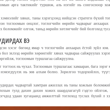
лоомын арга тактикийг туршиж, аль нэгийг нь сонгосноор х
хэмнэлийг хянах, таны хэрэгцээнд нийцсэн стратеги бүхий то
сон тоглоомын онцлог, тоглогчийн өөрийн чадварыг анхаарах х
ах боломжийг олгож, таньд өөрийн хөтлөгчийг бий болгоход тус
УДИРДАХ ВЭ
эн хэсэг бөгөөд ямар ч тоглогчийн анхаарах ёстой зүйл юм. 
а бол эхлээд өөрийн хөрөнгийг хянах чадвараа сайжруулах хэр
сэргийлж, тоглоомын туршлагаа сайжруулна.
г тогтоох нь чухал. Тоглоомын туршлагаас хамааран, бага зэрэг 
нэмэгдүүлэх нь зөв алхам болно. Зорилгоо тодорхойлох, түүгэ
ө удирдах чадвартай хамтран ажиллах нь таны хожлын боломжий
глохын тулд дахин дахин хожих шаардлагагүй гэдгээ ойлгож,
логчдод удаан хугацаанд амжилттай тоглоход туслах бүхий л х