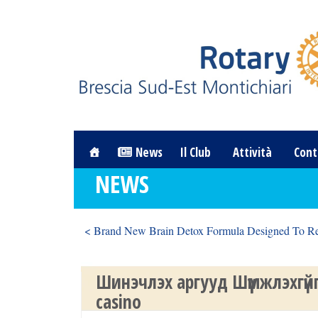
News
Il Club
Attività
Cont
NEWS
< Brand New Brain Detox Formula Designed To Re
Шинэчлэх аргууд Шүүмжлэхгүй
casino