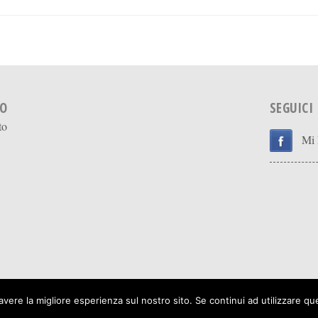
IO
SEGUICI
to
Mi 
. Mayer
© 2026
Bresci
avere la migliore esperienza sul nostro sito. Se continui ad utilizzare qu