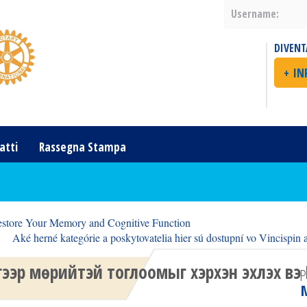
Username:
DIVENT
+ I
atti
Rassegna Stampa
store Your Memory and Cognitive Function
Aké herné kategórie a poskytovatelia hier sú dostupní vo Vincispin a
гээр мөрийтэй тоглоомыг хэрхэн эхлэх вэ 
P