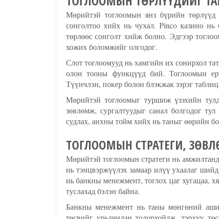
ТОГЛООМЫН ТӨРЛҮҮДИЙГ ТА
Мөрийтэй тоглоомын янз бүрийн төрлүүд 
сонголтоо хийх нь чухал. Pinco казино нь 
төрлөөс сонголт хийж болно. Эдгээр тоглоо
хожих боломжийг олгодог.
Слот тоглоомууд нь хамгийн их сонирхол тат
олон тооны функцүүд бий. Тоглоомын ерт
Түүнчлэн, покер болон блэкжак зэрэг таблиц
Мөрийтэй тоглоомыг туршиж үзэхийн тулд 
зөвлөмж, сургалтуудыг санал болгодог тул
судлах, анхны тойм хийх нь таныг өөрийн б
ТОГЛООМЫН СТРАТЕГИ, ЗӨВ
Мөрийтэй тоглоомын стратеги нь амжилтанд 
нь тэнцвэржүүлэх замаар илүү ухаалаг шийд
нь банкны менежмент, тоглох цаг хугацаа, х
туслахад бэлэн байна.
Банкны менежмент нь таны мөнгөний ашигл
төсвийг урьдчилан тодорхойлж, тэрхүү төс