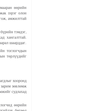
амааран өөрийн
кжак зэрэг олон
лгож, амжилттай
 бүрийн тэмдэг,
ад хангалттай.
аарал шаарддаг.
ийн тоглогчдын
мын төрлүүдийг
дагдлыг хооронд
й зарим зөвлөмж
өмжийг судлахад
глогчид өөрийн
ргийлэх бөгөөд