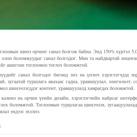
глоомын шинэ орчинг санал болгож байна. Энд 150% хүртэл 5,0
эг олон боломжуудыг санал болгодог. Мөн та найдвартай лиценз
ийг ашиглан тоглоомоо тоглох боломжтой.
үүдийг санал болгодог бөгөөд энэ нь үнэнч хэрэглэгчдэд зо
ай, зугаатай туршлага авахаас гадна, урамшуулал, хөнгөлөлт, 
тмол шинэчлэгддэг контент, урамшуулалд хамрагдах боломжтой.
o казино нь орчин үеийн дизайн, хэрэглэгчийн найрсаг интерф
тоглох боломжтой. Тоглоомын туршлагаа шинэчлэх, зугаацуулаха
лал эндээс эхэлнэ.
k
.