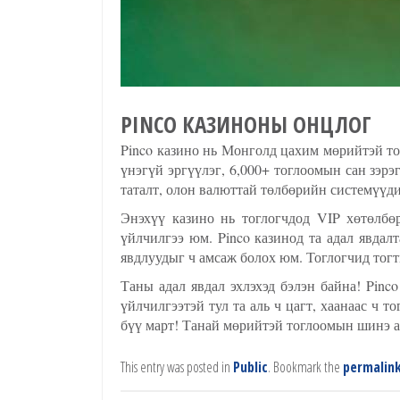
PINCO КАЗИНОНЫ ОНЦЛОГ
Pinco казино нь Монголд цахим мөрийтэй то
үнэгүй эргүүлэг, 6,000+ тоглоомын сан зэр
таталт, олон валюттай төлбөрийн системүүд
Энэхүү казино нь тоглогчдод VIP хөтөлбөр
үйлчилгээ юм. Pinco казинод та адал явдалт
явдлуудыг ч амсаж болох юм. Тоглогчид тог
Таны адал явдал эхлэхэд бэлэн байна! Pinc
үйлчилгээтэй тул та аль ч цагт, хаанаас ч 
бүү март! Танай мөрийтэй тоглоомын шинэ ая
This entry was posted in
Public
. Bookmark the
permalin