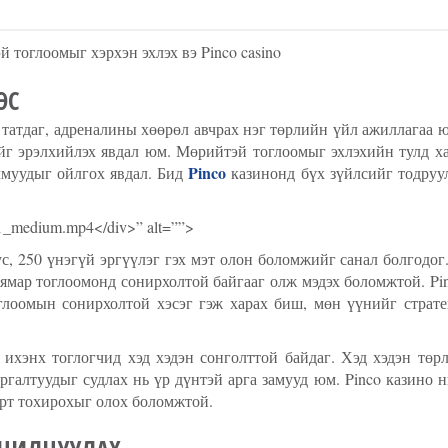
тоглоомыг хэрхэн эхлэх вэ Pinco casino
ЭС
атдаг, адреналины хөөрөл авчрах нэг төрлийн үйл ажиллагаа ю
ийг эрэлхийлэх явдал юм. Мөрийтэй тоглоомыг эхлэхийн тулд х
Pinco
чмуудыг ойлгох явдал. Бид
казинонд бүх зүйлсийг тодруу
51_medium.mp4</div>” alt=””>
с, 250 үнэгүй эргүүлэг гэх мэт олон боломжийг санал болгодог
ямар тоглоомонд сонирхолтой байгааг олж мэдэх боломжтой. Pin
лоомын сонирхолтой хэсэг гэж харах биш, мөн үүнийг страте
ихэнх тоглогчид хэд хэдэн сонголттой байдаг. Хэд хэдэн төр
ргалтуудыг судлах нь үр дүнтэй арга замууд юм. Pinco казино 
өрт тохирохыг олох боломжтой.