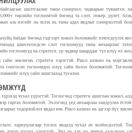
НИЛЦУУЛАХ
байгаагаас шалтгаалан таны сонирхол, чадварын түвшнээс х
6,000+ төрлийн тоглоомтой бөгөөд та слот, покер, рулет, блэ
мын аль нэгийг нь эхлэх нь таны адал явдлыг сонирхолтой бо
ахуйц байдаг бөгөөд тэдгээрт хожих боломжийг нэмэгдүүлэх янз
өнцөд шинэчлэгдсэн слот тоглоомууд таны анхаарлыг татах
ийн тоглоомууд нь стратеги, ур чадвар шаарддаг тул илүү их анх
сайн зөвлөгөө, стратеги хэрэгтэй. Pinco казино нь мэргэжл
 та сонгосон тоглоомдоо илүү сайн болох боломжтой. Тоглоо
оломжийг илүү сайн ашиглахад тусална.
ЛӨМЖҮҮД
хүрэхэд чухал үүрэгтэй. Тоглогчид стратеги ашиглан хожил, ал
вэр гаргах боломжтой. Эхлэгчид үед анхаарлаа хандуулах ёсто
язгаарыг тодорхойлох явдал юм. Pinco казино нь эдгээр бүх зөвл
алт, хариуцлагаар тоглох явдалд чухал ач холбогдолтой. То
өв дотор тоглох хэрэгтэй. Энэ нь хэт их мөнгө алдсанаас сэ