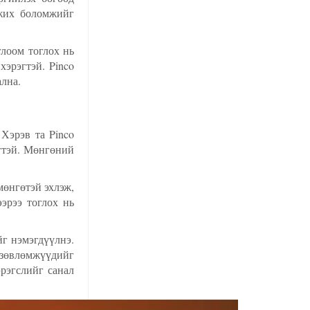
ожих боломжийг
глоом тоглох нь
эрэгтэй. Pinco
ална.
Хэрэв та Pinco
эгтэй. Мөнгөний
мөнгөтэй эхлэж,
эрээ тоглох нь
г нэмэгдүүлнэ.
 зөвлөмжүүдийг
эрэгслийг санал