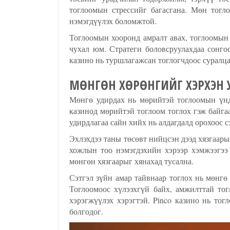
тоглоомын стрессийг багасгана. Мөн тог
нэмэгдүүлэх боломжтой.
Тоглоомын хооронд амралт авах, тоглоомын 
чухал юм. Стратеги боловсруулахдаа сонго
казино нь туршлагажсан тоглогчдоос суралц
МӨНГӨН ХӨРӨНГИЙГ ХЭРХЭН 
Мөнгө удирдах нь мөрийтэй тоглоомын үндс
казинод мөрийтэй тоглоом тоглох гэж байга
удирдлагаа сайн хийх нь алдагдалд орохоос 
Эхлэхдээ таны төсөвт нийцсэн дээд хязгаары
хожлын тоо нэмэгдэхийн хэрээр хэмжээгээ 
мөнгөн хязгаарыг хянахад тусална.
Сэтгэл зүйн амар тайвнаар тоглох нь мөнг
Тоглоомоос хүлээхгүй байх, амжилттай то
хэрэгжүүлэх хэрэгтэй. Pinco казино нь тог
болгодог.