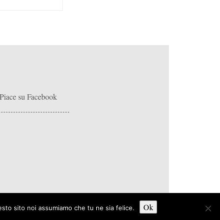
Piace su Facebook
Ok
a Sud-Est Montichiari Club Rotary
. Tutti i Diritti Riservati.
esto sito noi assumiamo che tu ne sia felice.