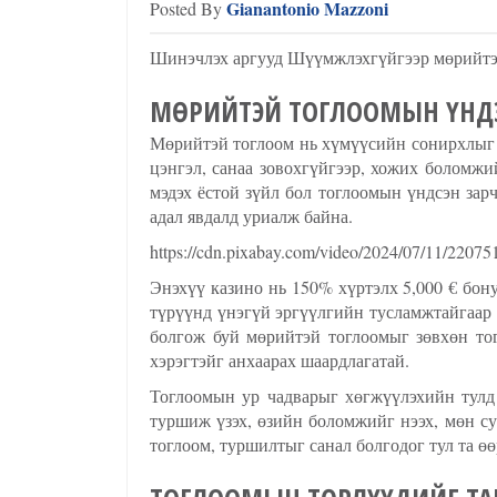
Gianantonio Mazzoni
Posted By
Шинэчлэх аргууд Шүүмжлэхгүйгээр мөрийтэй 
МӨРИЙТЭЙ ТОГЛООМЫН ҮНД
Мөрийтэй тоглоом нь хүмүүсийн сонирхлыг т
цэнгэл, санаа зовохгүйгээр, хожих боломж
мэдэх ёстой зүйл бол тоглоомын үндсэн зар
адал явдалд уриалж байна.
https://cdn.pixabay.com/video/2024/07/11/2207
Энэхүү казино нь 150% хүртэлх 5,000 € бону
түрүүнд үнэгүй эргүүлгийн тусламжтайгаар 
болгож буй мөрийтэй тоглоомыг зөвхөн тог
хэрэгтэйг анхаарах шаардлагатай.
Тоглоомын ур чадварыг хөгжүүлэхийн тулд 
туршиж үзэх, өзийн боломжийг нээх, мөн су
тоглоом, туршилтыг санал болгодог тул та ө