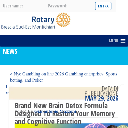
Username:
Password:
MENU
NEWS
< Nyc Gambling on line 2026 Gambling enterprises, Sports
betting, and Poker
Шинэчлэх аргууд Шүүмжлэхгүйгээр мөрийтэй тоглоомыг
DATA DI
PUBBLICAZIONE
хэрхэн эхлэх вэ Pinco casino >
MAY 29, 2026
Brand New Brain Detox Formula
Gianantonio Mazzoni
Posted By
Designed To Restore Your Memory
and Cognitive Function