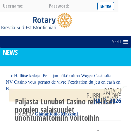
Username:
Password:
MENU
NEWS
< Hallitse keloja: Pelaajan näkökulma Wager Casinolta
NV Casino vous permet de vivre l’excitation du jeu en cash en
Belgique. >
DATA DI
PUBBLICAZIONE
JUL 7, 2026
Paljasta Lunubet Casino rehelliset
noppien salaisuudet
Gianantonio Mazzoni
Posted By
unohtumattomiin voittoihin