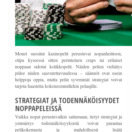
Monet suositut kasinopelit perustuvat nopanheittoon,
olipa kyseessä sitten perinteinen craps tai erilaiset
noppaan sidotut kolikkopelit. Näiden pelien viehätys
piilee niiden saavutettavuudessa – säännöt ovat usein
helppoja oppia, mutta pelin syvemmät strategiat voivat
tarjota haastetta kokeneemmillekin pelaajille.
STRATEGIAT JA TODENNÄKÖISYYDET
NOPPAPELEISSÄ
Vaikka nopat perustuvatkin sattumaan, tietyt strategiat ja
ymmärrys todennäköisyyksistä voivat parantaa
pelikokemusta ja mahdollisesti lisätä