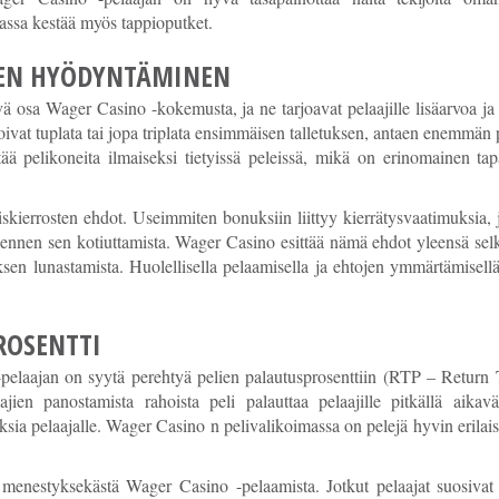
assa kestää myös tappioputket.
TEN HYÖDYNTÄMINEN
ä osa Wager Casino -kokemusta, ja ne tarjoavat pelaajille lisäarvoa ja
 voivat tuplata tai jopa triplata ensimmäisen talletuksen, antaen enemmän 
tää pelikoneita ilmaiseksi tietyissä peleissä, mikä on erinomainen tap
kierrosten ehdot. Useimmiten bonuksiin liittyy kierrätysvaatimuksia, j
ennen sen kotiuttamista. Wager Casino esittää nämä ehdot yleensä selke
ksen lunastamista. Huolellisella pelaamisella ja ehtojen ymmärtämisell
ROSENTTI
pelaajan on syytä perehtyä pelien palautusprosenttiin (RTP – Return
jien panostamista rahoista peli palauttaa pelaajille pitkällä aikav
sia pelaajalle. Wager Casino n pelivalikoimassa on pelejä hyvin erilais
menestyksekästä Wager Casino -pelaamista. Jotkut pelaajat suosivat 