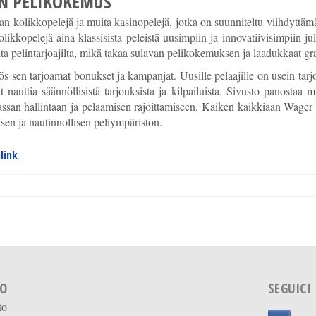
N PELIKOKEMUS
an kolikkopelejä ja muita kasinopelejä, jotka on suunniteltu viihdyttäm
 kolikkopelejä aina klassisista peleistä uusimpiin ja innovatiivisimpiin j
lta pelintarjoajilta, mikä takaa sulavan pelikokemuksen ja laadukkaat gra
sen tarjoamat bonukset ja kampanjat. Uusille pelaajille on usein tarjo
at nauttia säännöllisistä tarjouksista ja kilpailuista. Sivusto panostaa 
ikassan hallintaan ja pelaamisen rajoittamiseen. Kaiken kaikkiaan Wage
lisen ja nautinnollisen peliympäristön.
link
.
IO
SEGUICI
to