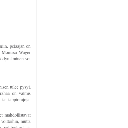
riin, pelaajan on
ta. Monissa Wager
hyödyntäminen voi
misen tulee pysyä
n rahaa on valmis
 tai tappiorajoja,
t mahdollistavat
voittoihin, mutta
pelityylinsä ja