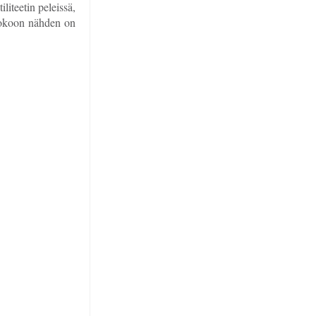
liteetin peleissä,
 kokoon nähden on