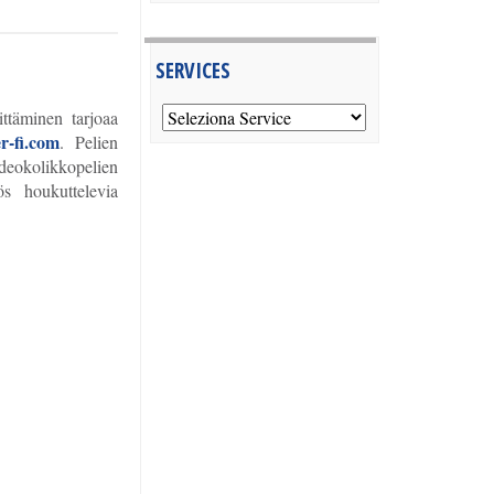
SERVICES
ttäminen tarjoaa
r-fi.com
. Pelien
ideokolikkopelien
s houkuttelevia