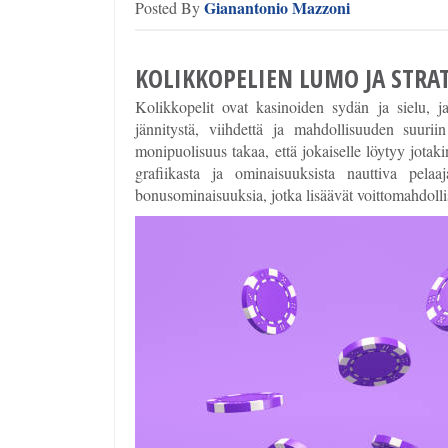
Gianantonio Mazzoni
Posted By
KOLIKKOPELIEN LUMO JA STRA
Kolikkopelit ovat kasinoiden sydän ja sielu, j
jännitystä, viihdettä ja mahdollisuuden suuri
monipuolisuus takaa, että jokaiselle löytyy jotak
grafiikasta ja ominaisuuksista nauttiva pel
bonusominaisuuksia, jotka lisäävät voittomahdolli