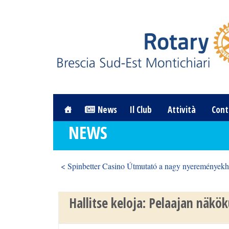
News
Il Club
Attività
Cont
NEWS
< Spinbetter Casino Útmutató a nagy nyereményekhe
Hallitse keloja: Pelaajan näk