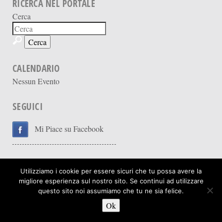
RICERCA NEL PORTALE
Cerca
CALENDARIO
Nessun Evento
SEGUICI
Mi Piace su Facebook
Utilizziamo i cookie per essere sicuri che tu possa avere la
migliore esperienza sul nostro sito. Se continui ad utilizzare
questo sito noi assumiamo che tu ne sia felice.
Web Design:
Carolina Torres
Web Development:
Merrill M. Mayer
Ok
© 2026
Brescia Sud-Est Montichiari Club Rotary
. Tutti i Diritti Riservati.