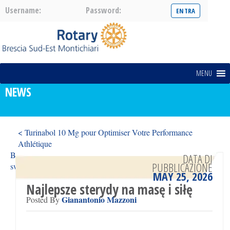
Username:
Password:
MENU
NEWS
< Turinabol 10 Mg pour Optimiser Votre Performance
Athlétique
Bonusy w kasynie Spinania w 2026 roku: jak maksymalizować
DATA DI
PUBBLICAZIONE
swoje zyski >
MAY 25, 2026
Najlepsze sterydy na masę i siłę
Gianantonio Mazzoni
Posted By