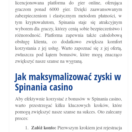
licencjonowana platforma do gier online, oferująca
graczom ponad 6000 gier. Dzięki zaawansowanym
zabezpieczeniom i elastycznym metodom płatności, w
tym kryptowalutom, Spinania staje się atrakcyjnym
wyborem dla graczy, którzy cenią sobie bezpieczeństwo i
różnorodność. Platforma zapewnia także całodobową
obsługę klienta, co dodatkowo zwiększa komfort
korzystania z jej usług. Warto zapoznać się z jej ofertą,
zwłaszcza pod kątem bonusów, które mogą znacząco
zwiększyć nasze szanse na wygraną.
Jak maksymalizować zyski w
Spinania casino
Aby efektywnie korzystać z bonusów w Spinania casino,
warto przestrzegać kilku kluczowych kroków, które
pomogą zwiększyć nasze szanse na sukces. Oto zalecany
proces:
Załóż konto:
Pierwszym krokiem jest rejestracja