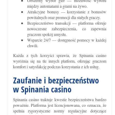
Obszerny wybór gier — możliwość wyboru
między automatami a grami na żywo.
Atrakcyjne bonusy — korzystanie z bonusów
powitalnych oraz promocji dla stałych graczy.
Bezpieczeństwo transakcji — platforma oferuje
nowoczesne zabezpieczenia, co zapewnia
graczom spokój umysłu.
Wsparcie 24/7 — dostępność pomocy w każdej
chwili.
Każda z tych korzyści sprawia, że Spinania casino
wyróżnia się na tle innych platform, oferując graczom
komfort i satysfakcję podczas korzystania z ich usług.
Zaufanie i bezpieczeństwo
w Spinania casino
Spinania casino traktuje kwestie bezpieczeństwa bardzo
poważnie. Platforma jest licencjonowana, co oznacza, że
spełnia rygorystyczne normy regulacyjne dotyczące