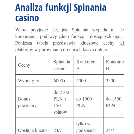
Analiza funkcji Spinania
casino
Warto przyjrzeć się, jak Spinania wypada na tle
konkurencji pod względem funkcji i dostępnych opcji.
Poniższa tabela przedstawia kluczowe cechy tej
platformy w porównaniu do innych kasyn online:
Spinania
Konkurent
Konkurent
Cechy
casino
A
B
Wybór gier
6000+
4000+
3500+
do 2100
Bonus
PLN +
do 1000
do 1500
powitalny
150
PLN
PLN
spinów
tylko w
Obsługa klienta
24/7
godzinach
24/7