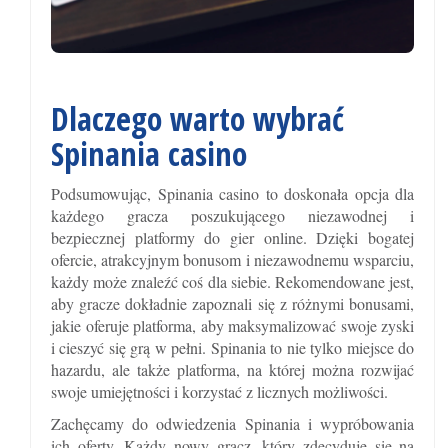
Dlaczego warto wybrać
Spinania casino
Podsumowując, Spinania casino to doskonała opcja dla
każdego gracza poszukującego niezawodnej i
bezpiecznej platformy do gier online. Dzięki bogatej
ofercie, atrakcyjnym bonusom i niezawodnemu wsparciu,
każdy może znaleźć coś dla siebie. Rekomendowane jest,
aby gracze dokładnie zapoznali się z różnymi bonusami,
jakie oferuje platforma, aby maksymalizować swoje zyski
i cieszyć się grą w pełni. Spinania to nie tylko miejsce do
hazardu, ale także platforma, na której można rozwijać
swoje umiejętności i korzystać z licznych możliwości.
Zachęcamy do odwiedzenia Spinania i wypróbowania
ich oferty. Każdy nowy gracz, który zdecyduje się na