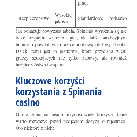
pracy
Wysokiej
Bezpieczeństwo
Standardowe
Podstawowe
jakości
Jak pokazuje powyższa tabela, Spinania wyróżnia się nie
tylko bogatym wyborem gier, ale także atrakcyjnym
bonusem powitalnym oraz całodobową obsługą klienta.
Dzięki temu jest to platforma, która przyciąga wielu
graczy szukających nie tylko zabawy, ale również
bezpieczeństwa i wsparcia.
Kluczowe korzyści
korzystania z Spinania
casino
Gra w Spinania casino przynosi wiele korzyści, które
warto rozważyć przed podjęciem decyzji o rejestracji.
Oto niektóre z nich: