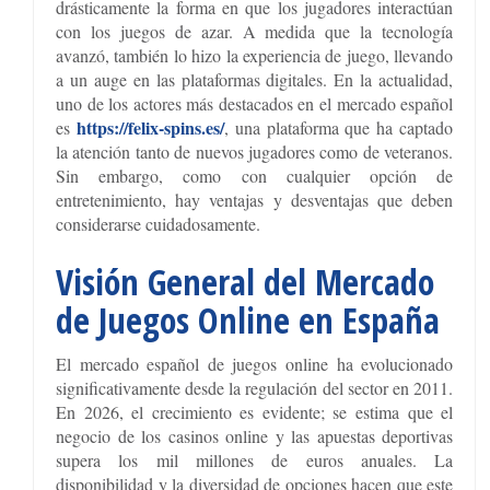
drásticamente la forma en que los jugadores interactúan
con los juegos de azar. A medida que la tecnología
avanzó, también lo hizo la experiencia de juego, llevando
a un auge en las plataformas digitales. En la actualidad,
uno de los actores más destacados en el mercado español
https://felix-spins.es/
es
, una plataforma que ha captado
la atención tanto de nuevos jugadores como de veteranos.
Sin embargo, como con cualquier opción de
entretenimiento, hay ventajas y desventajas que deben
considerarse cuidadosamente.
Visión General del Mercado
de Juegos Online en España
El mercado español de juegos online ha evolucionado
significativamente desde la regulación del sector en 2011.
En 2026, el crecimiento es evidente; se estima que el
negocio de los casinos online y las apuestas deportivas
supera los mil millones de euros anuales. La
disponibilidad y la diversidad de opciones hacen que este