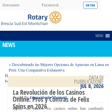
Username:
Password:
MENU
NEWS
< Descubriendo las Mejores Opciones de Apuestas en Línea en
Perú: Una Comparativa Exhaustiva
Hoe je optimaal gebruik kunt maken van het BofCasino
DATA DI
PUBBLICAZIONE
bonusaanbod in 2026 >
JUL 8, 2026
La Revolución de los Casinos
Gianantonio Mazzoni
Posted By
Online: Pros y Contras de Felix
Spins en 2026
Desde sus inicios, los casinos online han cambiado