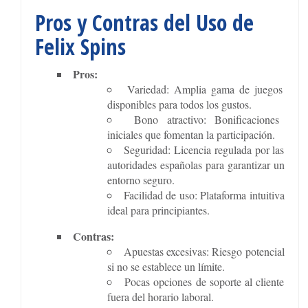
Pros y Contras del Uso de
Felix Spins
Pros:
Variedad: Amplia gama de juegos
disponibles para todos los gustos.
Bono atractivo: Bonificaciones
iniciales que fomentan la participación.
Seguridad: Licencia regulada por las
autoridades españolas para garantizar un
entorno seguro.
Facilidad de uso: Plataforma intuitiva
ideal para principiantes.
Contras:
Apuestas excesivas: Riesgo potencial
si no se establece un límite.
Pocas opciones de soporte al cliente
fuera del horario laboral.