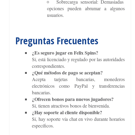
Sobrecarga sensorial: Demasiadas
opciones pueden abrumar a algunos
usuarios.
Preguntas Frecuentes
¿Es seguro jugar en Felix Spins?
Sí, está licenciado y regulado por las autoridades
correspondientes.
¿Qué métodos de pago se aceptan?
Acepta tarjetas bancarias, monederos
electrónicos como PayPal y transferencias
bancarias.
¿Ofrecen bonos para nuevos jugadores?
Sí, tienen atractivos bonos de bienvenida.
¿Hay soporte al cliente disponible?
Sí, hay soporte vía chat en vivo durante horarios
específicos.