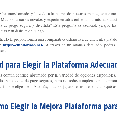
e ha transformado y llevado a la palma de nuestras manos, encontrar
. Muchos usuarios novatos y experimentados enfrentan la misma situac
a de juego segura y divertida? Esta pregunta es esencial, ya que las 
ias y tu disfrute del juego.
tículo te proporcionará una comparativa exhaustiva de diferentes plataf
https://clubdorado.net/
ce
. A través de un análisis detallado, podrás
stas.
ad para Elegir la Plataforma Adecua
 es común sentirse abrumado por la variedad de opciones disponibles
iados y métodos de pago seguros, pero no todas cumplen con sus prom
s si no se elige bien. Además, muchos jugadores no tienen claro qué as
mo Elegir la Mejora Plataforma par