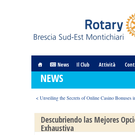
News
Il Club
Attività
Cont
NEWS
< Unveiling the Secrets of Online Casino Bonuses i
Descubriendo las Mejores Opci
Exhaustiva