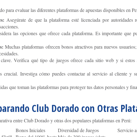
do para evaluar las diferentes plataformas de apuestas disponibles en Pe
es:
Asegúrate de que la plataforma esté licenciada por autoridades r
sacciones.
idera las opciones que ofrece cada plataforma. Es importante que pu
s:
Muchas plataformas ofrecen bonos atractivos para nuevos usuarios;
cesidades.
lave. Verifica qué tipo de juegos ofrece cada sitio web y si estos
crucial. Investiga cómo puedes contactar al servicio al cliente y s
das que toman las plataformas para proteger tus datos personales y fina
parando Club Dorado con Otras Pla
ativa entre Club Dorado y otras dos populares plataformas en Perú:
Bonos Iniciales
Diversidad de Juegos
Servicio a
Skrill,
Bono del 100% hasta
Más de 300 juegos (slots,