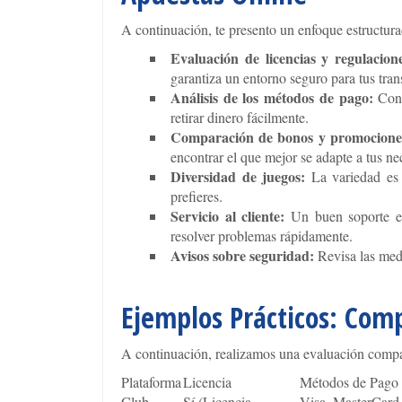
A continuación, te presento un enfoque estructura
Evaluación de licencias y regulacion
garantiza un entorno seguro para tus tran
Análisis de los métodos de pago:
Cons
retirar dinero fácilmente.
Comparación de bonos y promocione
encontrar el que mejor se adapte a tus ne
Diversidad de juegos:
La variedad es c
prefieres.
Servicio al cliente:
Un buen soporte es 
resolver problemas rápidamente.
Avisos sobre seguridad:
Revisa las medi
Ejemplos Prácticos: Com
A continuación, realizamos una evaluación compar
Plataforma
Licencia
Métodos de Pago
Club
Sí (Licencia
Visa, MasterCard, 