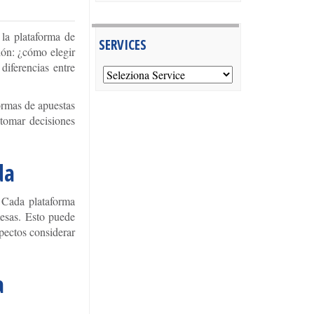
 la plataforma de
SERVICES
ión: ¿cómo elegir
diferencias entre
ormas de apuestas
 tomar decisiones
da
. Cada plataforma
esas. Esto puede
pectos considerar
a