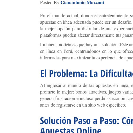
Gianantonio Mazzoni
Posted By
En el mundo actual, donde el entretenimiento s
apuestas en línea adecuada puede ser un desafío
la mejor opción para disfrutar de una experienci
plataformas pueden afectar directamente tus gananc
La buena noticia es que hay una solución. Este ar
en línea en Perú, centrándonos en lo que ofre
informadas para maximizar tu experiencia de apue
El Problema: La Dificult
Al ingresar al mundo de las apuestas en línea,
promete lo mejor: bonos atractivos, juegos var
generar frustración e incluso pérdidas económica
antes de registrarse en un sitio web específico.
Solución Paso a Paso: Có
Apuestas Online