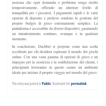
assicura che ogni domanda o problema venga risolto
tempestivamente, offrendo un ulteriore livello di
tranquillità per i giocatori. I pagamenti rapidi e le varie
opzioni di deposito e prelievo rendono la gestione del
proprio budget di gioco estremamente semplice. La
piattaforma è accessibile da diversi dispositivi, garantendo
un intrattenimento continuo, ovunque e in qualsiasi
momento.
In conclusione, Dachbet si propone come una scelta
eccellente per chi desidera esplorare il mondo dei giochi
online. Con una vasta gamma di opzioni di gioco e un
impegno per la sicurezza e la soddisfazione del cliente, i
principianti troveranno in questo casino un ambiente
ideale per iniziare il proprio viaggio nel mondo del gioco.
This entry was posted in
Public
. Bookmark the
permalink
.