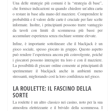
Una delle strategie più comuni è la “strategia di base”,
che fornisce indicazioni su quando chiedere un’altra carta
o restare in base alla mano del mazziere. Comprendere le
probabilità e il valore delle carte è cruciale per fare scelte
informate. Inoltre, i principianti possono trarre vantaggio
da tavoli con limiti di scommessa più bassi per
accumulare esperienza senza rischiare somme elevate.
Infine, è importante sottolineare che il blackjack è un
gioco sociale, spesso giocato in gruppo. Questo aspetto
può rendere l’esperienza ancora più coinvolgente, poiché
i giocatori possono interagire tra loro e con il mazziere.
La possibilità di giocare online consente ai principianti di
sperimentare il blackjack anche in ambienti meno
stressanti, migliorando così la loro confidenza nel gioco.
LA ROULETTE: IL FASCINO DELLA
SORTE
La roulette è un altro classico nei casino, noto per la sua
atmosfera elettrizzante e il brivido della scommessa. I