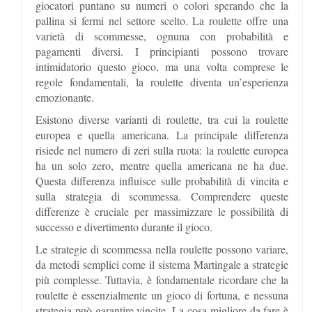
giocatori puntano su numeri o colori sperando che la
pallina si fermi nel settore scelto. La roulette offre una
varietà di scommesse, ognuna con probabilità e
pagamenti diversi. I principianti possono trovare
intimidatorio questo gioco, ma una volta comprese le
regole fondamentali, la roulette diventa un’esperienza
emozionante.
Esistono diverse varianti di roulette, tra cui la roulette
europea e quella americana. La principale differenza
risiede nel numero di zeri sulla ruota: la roulette europea
ha un solo zero, mentre quella americana ne ha due.
Questa differenza influisce sulle probabilità di vincita e
sulla strategia di scommessa. Comprendere queste
differenze è cruciale per massimizzare le possibilità di
successo e divertimento durante il gioco.
Le strategie di scommessa nella roulette possono variare,
da metodi semplici come il sistema Martingale a strategie
più complesse. Tuttavia, è fondamentale ricordare che la
roulette è essenzialmente un gioco di fortuna, e nessuna
strategia può garantire vincite. La cosa migliore da fare è