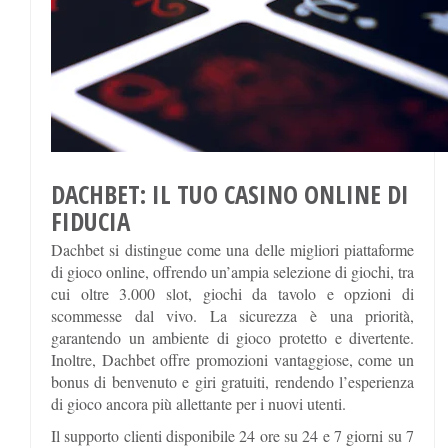
DACHBET: IL TUO CASINO ONLINE DI
FIDUCIA
Dachbet si distingue come una delle migliori piattaforme
di gioco online, offrendo un’ampia selezione di giochi, tra
cui oltre 3.000 slot, giochi da tavolo e opzioni di
scommesse dal vivo. La sicurezza è una priorità,
garantendo un ambiente di gioco protetto e divertente.
Inoltre, Dachbet offre promozioni vantaggiose, come un
bonus di benvenuto e giri gratuiti, rendendo l’esperienza
di gioco ancora più allettante per i nuovi utenti.
Il supporto clienti disponibile 24 ore su 24 e 7 giorni su 7