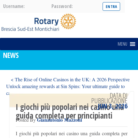
Username:
Password:
MENU
NEWS
< The Rise of Online Casinos in the UK: A 2026 Perspective
Unlock amazing rewards at Sin Spins: Your ultimate guide to
casino bonuses >
DATA DI
PUBBLICAZIONE
JUN 3, 2026
I giochi più popolari nei casino una
guida completa per principianti
Gianantonio Mazzoni
Posted By
I giochi più popolari nei casino una guida completa per