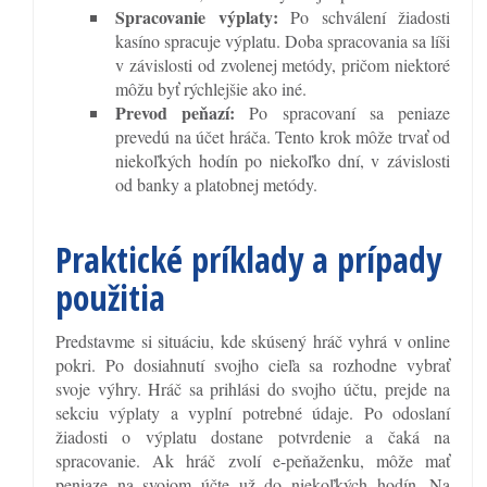
Spracovanie výplaty:
Po schválení žiadosti
kasíno spracuje výplatu. Doba spracovania sa líši
v závislosti od zvolenej metódy, pričom niektoré
môžu byť rýchlejšie ako iné.
Prevod peňazí:
Po spracovaní sa peniaze
prevedú na účet hráča. Tento krok môže trvať od
niekoľkých hodín po niekoľko dní, v závislosti
od banky a platobnej metódy.
Praktické príklady a prípady
použitia
Predstavme si situáciu, kde skúsený hráč vyhrá v online
pokri. Po dosiahnutí svojho cieľa sa rozhodne vybrať
svoje výhry. Hráč sa prihlási do svojho účtu, prejde na
sekciu výplaty a vyplní potrebné údaje. Po odoslaní
žiadosti o výplatu dostane potvrdenie a čaká na
spracovanie. Ak hráč zvolí e-peňaženku, môže mať
peniaze na svojom účte už do niekoľkých hodín. Na