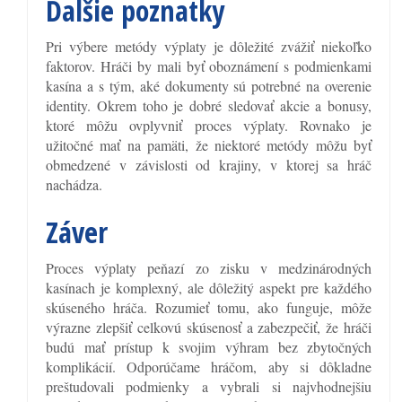
Ďalšie poznatky
Pri výbere metódy výplaty je dôležité zvážiť niekoľko
faktorov. Hráči by mali byť oboznámení s podmienkami
kasína a s tým, aké dokumenty sú potrebné na overenie
identity. Okrem toho je dobré sledovať akcie a bonusy,
ktoré môžu ovplyvniť proces výplaty. Rovnako je
užitočné mať na pamäti, že niektoré metódy môžu byť
obmedzené v závislosti od krajiny, v ktorej sa hráč
nachádza.
Záver
Proces výplaty peňazí zo zisku v medzinárodných
kasínach je komplexný, ale dôležitý aspekt pre každého
skúseného hráča. Rozumieť tomu, ako funguje, môže
výrazne zlepšiť celkovú skúsenosť a zabezpečiť, že hráči
budú mať prístup k svojim výhram bez zbytočných
komplikácií. Odporúčame hráčom, aby si dôkladne
preštudovali podmienky a vybrali si najvhodnejšiu