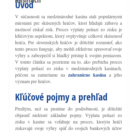
Úvod
V súčasnosti sa medzinárodné kasína stali populárnymi
miestami pre skúsených hráčov, ktorí hľadajú zábavu a
možnosť získať zisk. Proces výplaty peňazí zo zisku je
kľúčovým aspektom, ktorý ovplyvňuje celkovú skúsenosť
hráča. Pre slovenských hráčov je dôležité rozumieť, ako
tento proces funguje, aby mohli efektívne spravovať svoje
výhry a zabezpečiť si hladký prístup k svojim peniazom.
V tomto článku sa pozrieme na to, ako prebieha proces
výplaty peňazí zo zisku v medzinárodných kasínach,
zahranicne kasína
pričom sa zameriame na
a jeho
význam pre hráčov.
Kľúčové pojmy a prehľad
Predtým, než sa pustíme do podrobností, je dôležité
objasniť niektoré základné pojmy. Výplata peňazí zo
zisku v kasíne sa vzťahuje na proces, ktorým hráči
získavajú svoje výhry späť do svojich bankových účtov