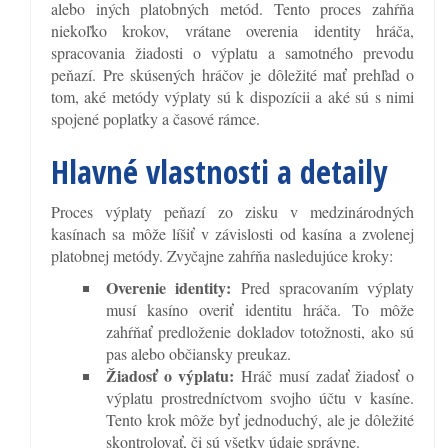
alebo iných platobných metód. Tento proces zahŕňa
niekoľko krokov, vrátane overenia identity hráča,
spracovania žiadosti o výplatu a samotného prevodu
peňazí. Pre skúsených hráčov je dôležité mať prehľad o
tom, aké metódy výplaty sú k dispozícii a aké sú s nimi
spojené poplatky a časové rámce.
Hlavné vlastnosti a detaily
Proces výplaty peňazí zo zisku v medzinárodných
kasínach sa môže líšiť v závislosti od kasína a zvolenej
platobnej metódy. Zvyčajne zahŕňa nasledujúce kroky:
Overenie identity:
Pred spracovaním výplaty
musí kasíno overiť identitu hráča. To môže
zahŕňať predloženie dokladov totožnosti, ako sú
pas alebo občiansky preukaz.
Žiadosť o výplatu:
Hráč musí zadať žiadosť o
výplatu prostredníctvom svojho účtu v kasíne.
Tento krok môže byť jednoduchý, ale je dôležité
skontrolovať, či sú všetky údaje správne.