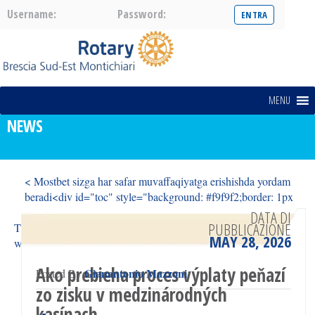
Username:
Password:
MENU
NEWS
< Mostbet sizga har safar muvaffaqiyatga erishishda yordam
beradi<div id="toc" style="background: #f9f9f2;border: 1px
solid #aaa;display:
DATA DI
PUBBLICAZIONE
The ultimate advanced guide to mastering gambling strategies
MAY 28, 2026
with chicken road 2 casino >
Ako prebieha proces výplaty peňazí
Gianantonio Mazzoni
Posted By
zo zisku v medzinárodných
kasínach