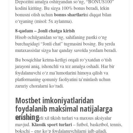
Depozitni amalga oshirgandan so‘ng, “BONUS100”
kodini kiriting. Bu sizga 100% bonus beradi, lekin
bonus shartlari
bonusni olish uchun
ni diqqat bilan
o‘rganing (misol: 5x aylanma).
8‑qadam – Jonli chatga kirish
Hisob ochilganidan so‘ng, sahifaning pastki o‘ng
burchagidagi “Jonli chat” tugmasini bosing. Bu yerda
mutaxassislar sizga har qanday savolda yordam beradi.
Bu bosqichlar ketma‑ketligi orqali ro‘yxatdan o‘tish
jarayoni aniq, ishonchli va tez amalga oshadi. Har bir
foydalanuvchi o‘z ma’lumotlarini himoya qilish va
platformaning qonuniy faoliyatini ta’minlash uchun
zaruriy choralarni ko‘radi.
Mostbet imkoniyatlaridan
foydalanib maksimal natijalarga
erishing
Mostbetda turli xil tikish turlari va maxsus aksiyalar
Klassik sport turlari
mavjud.
– futbol, basketbol, tennis,
bokschi – eng ko‘p foydalanuvchilarni jalb qiladi.