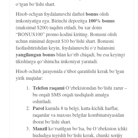
o‘tgan bo‘lishi shart.
bonus
Hisob ochgan foydalanuvchi darhol
olish
100% bonus
imkoniyatiga ega. Birinchi depozitga
(maksimal $200) taqdim etiladi, bu xar doim
“BONUS100” promo‑kodini kiriting. Bonusni olish
uchun minimal depozit $10 bo‘lishi shart. Bonusni
faollashtirishdan keyin, foydalanuvchi o‘z balansini
yangilangan bonus
bilan ko‘rib chiqadi, bu esa keyingi
tikishlarga qo‘shimcha imkoniyat yaratadi.
Hisob ochish jarayonida e’tibor qaratilishi kerak bo‘lgan
yirik nuqtalar:
Telefon raqami
O‘zbekistondan bo‘lishi zarur –
bu orqali SMS orqali tasdiqlash amalga
oshiriladi.
Parol
kamida 8 ta belgi, katta‑kichik harflar,
raqamlar va maxsus belgilar kombinatsiyasidan
iborat bo‘lishi shart.
Manzil
ko‘rsatilgan bo‘lsa, bu O‘zbekiston ichki
hududiga tegishli bo‘lishi kerak, chunki xorijiy