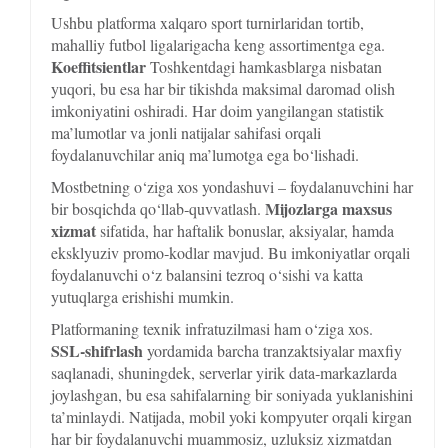
Ushbu platforma xalqaro sport turnirlaridan tortib,
mahalliy futbol ligalarigacha keng assortimentga ega.
Koeffitsientlar
Toshkentdagi hamkasblarga nisbatan
yuqori, bu esa har bir tikishda maksimal daromad olish
imkoniyatini oshiradi. Har doim yangilangan statistik
ma’lumotlar va jonli natijalar sahifasi orqali
foydalanuvchilar aniq ma’lumotga ega bo‘lishadi.
Mostbetning o‘ziga xos yondashuvi – foydalanuvchini har
Mijozlarga maxsus
bir bosqichda qo‘llab‑quvvatlash.
xizmat
sifatida, har haftalik bonuslar, aksiyalar, hamda
eksklyuziv promo‑kodlar mavjud. Bu imkoniyatlar orqali
foydalanuvchi o‘z balansini tezroq o‘sishi va katta
yutuqlarga erishishi mumkin.
Platformaning texnik infratuzilmasi ham o‘ziga xos.
SSL‑shifrlash
yordamida barcha tranzaktsiyalar maxfiy
saqlanadi, shuningdek, serverlar yirik data‑markazlarda
joylashgan, bu esa sahifalarning bir soniyada yuklanishini
ta’minlaydi. Natijada, mobil yoki kompyuter orqali kirgan
har bir foydalanuvchi muammosiz, uzluksiz xizmatdan