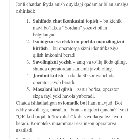
Jonli chatdan foydalanish quyidagi qadamlar bilan amalga
oshiriladi:
Sahifada chat ikonkasini topish
– bu kichik
mavi bo‘lakda “Yordam” yozuvi bilan
belgilangan.
Ismingizni va elektron pochta manzilingizni
kiritish
– bu operatorga sizni identifikatsiya
qilish imkonini beradi.
Savolingizni yozish
– aniq va to‘liq ifoda qiling,
shunda operatordan samarali javob oling.
Javobni kutish
– odatda 30 soniya ichida
operator javob beradi.
Masalani hal qilish
– zarur bo‘lsa, operator
sizga fayl yoki havola yuboradi.
avtomatik bot
Chatda ishlatiladigan
ham mavjud. Bot
oddiy savollarga, masalan, “bonus miqdori qancha?” yoki
“QR‑kod orqali to‘lov qilish” kabi savollarga tez javob
beradi. Kompleks muammolar esa inson operatorga
uzatiladi.