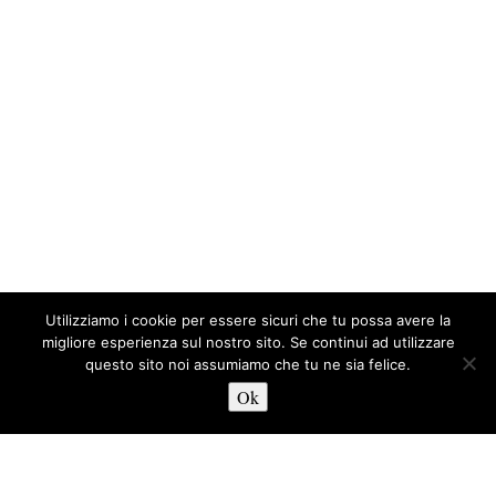
Utilizziamo i cookie per essere sicuri che tu possa avere la
migliore esperienza sul nostro sito. Se continui ad utilizzare
questo sito noi assumiamo che tu ne sia felice.
Ok