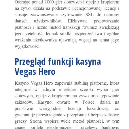
Oferując ponad 1000 gier slotowych i opcje z krupierem
na żywo, działa na podstawie licencjonowanej licencji i
stosuje zaawansowane szyfrowanie SSL do ochrony
danych użytkowników. Efektywne przetwarzanie
płatności i liczne metod transakcji również zwiększają
jego rzetelność. Jednak środki bezpieczeństwa i ogólne
wrażenia użytkownika ujawniają więcej na temat jego
wyjątkowości.
Przegląd funkcji kasyna
Vegas Hero
Kasyno Vegas Hero zapewnia stabilną platformę, która
integruje w jednym interfejsie szeroki wybór gier
slotowych, opcje z krupierem na żywo oraz typowanie
zakładów. Kasyno, otwarte w Polsce, działa na
podstawie wiarygodnej licencji hazardowej, co
gwarantuje przestrzeganie z przepisami i bezpieczeństwo
graczy. Strona wspiera wiele metod płatności, w tym
znane portfele elektroniczne i przelewy bankowe,