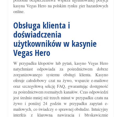
kasyna Vegas Hero na polskim rynku gier hazardowych
online.
Obsługa klienta i
doświadczenia
użytkowników w kasynie
Vegas Hero
W przypadku kłopotów lub pytań, kasyno Vegas Hero
natychmiast odpowiada za pośrednictwem dobrze
zorganizowanego systemu obsługi klienta. Kasyno
oferuje całodobowy czat na żywo, wsparcie e-mailowe
oraz szczegółową sekcję FAQ, gwarantując dostępność
za pośrednictwem rozmaitych kanałów. Czas odpowiedzi
jest średnio mniej niż trzech minut w przypadku czatu na
żywo i poniżej 24 godzin w przypadku zapytań e-
mailowych, co świadczy o sprawnej obsłudze. Intuicyjny
interfejs z klarowną nawigacją i błyskawicznie