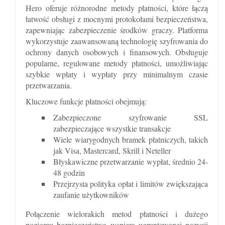
Hero oferuje różnorodne metody płatności, które łączą
łatwość obsługi z mocnymi protokołami bezpieczeństwa,
zapewniając zabezpieczenie środków graczy. Platforma
wykorzystuje zaawansowaną technologię szyfrowania do
ochrony danych osobowych i finansowych. Obsługuje
popularne, regulowane metody płatności, umożliwiając
szybkie wpłaty i wypłaty przy minimalnym czasie
przetwarzania.
Kluczowe funkcje płatności obejmują:
Zabezpieczone szyfrowanie SSL
zabezpieczające wszystkie transakcje
Wiele wiarygodnych bramek płatniczych, takich
jak Visa, Mastercard, Skrill i Neteller
Błyskawiczne przetwarzanie wypłat, średnio 24-
48 godzin
Przejrzysta polityka opłat i limitów zwiększająca
zaufanie użytkowników
Połączenie wielorakich metod płatności i dużego
poziomu bezpieczeństwa wspiera ugruntowanej pozycji