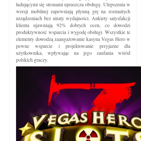
ładującymi się stronami upraszcza obsługę. Ulepszenia w
wersji mobilnej zapewniają płynną grę na rozmaitych
urządzeniach bez utraty wydajności. Ankiety satysfakcji
klienta ujawniają 92% dobrych ocen, co dowodzi
produktywność wsparcia i wygodę obsługi. Wszystkie te
elementy dowodzą zaangażowanie kasyna Vegas Hero w
pewne wsparcie i projektowanie przyjazne dla
użytkownika, wpływając na jego zaufania wśród
polskich graczy.