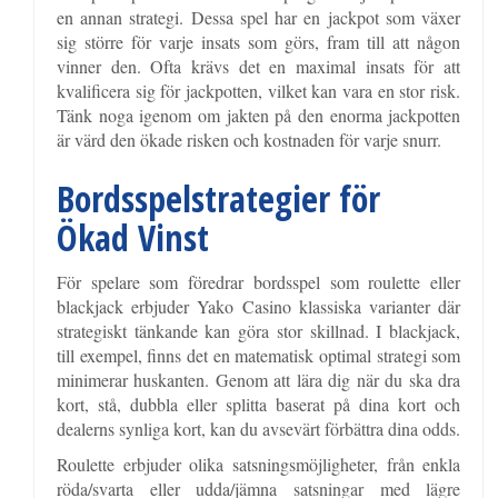
en annan strategi. Dessa spel har en jackpot som växer
sig större för varje insats som görs, fram till att någon
vinner den. Ofta krävs det en maximal insats för att
kvalificera sig för jackpotten, vilket kan vara en stor risk.
Tänk noga igenom om jakten på den enorma jackpotten
är värd den ökade risken och kostnaden för varje snurr.
Bordsspelstrategier för
Ökad Vinst
För spelare som föredrar bordsspel som roulette eller
blackjack erbjuder Yako Casino klassiska varianter där
strategiskt tänkande kan göra stor skillnad. I blackjack,
till exempel, finns det en matematisk optimal strategi som
minimerar huskanten. Genom att lära dig när du ska dra
kort, stå, dubbla eller splitta baserat på dina kort och
dealerns synliga kort, kan du avsevärt förbättra dina odds.
Roulette erbjuder olika satsningsmöjligheter, från enkla
röda/svarta eller udda/jämna satsningar med lägre