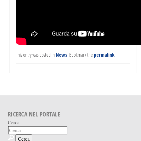
This entry was posted in
News
. Bookmark the
permalink
.
RICERCA NEL PORTALE
Cerca