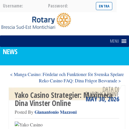
Username:
Password:
MENU
NEWS
< Manga Casino: Fördelar och Funktioner för Svenska Spelare
Reko Casino FAQ: Dina Frågor Besvarade >
DATA DI
PUBBLICAZIONE
Yako Casino Strategier: Maximera
MAY 30, 2026
Dina Vinster Online
Gianantonio Mazzoni
Posted By