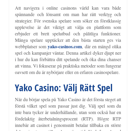
Att navigera i online casinons värld kan vara både
spännande och lönsamt om man har rätt verktyg och
strategier. För svenska spelare som söker en förstklassig
upplevelse är det viktigt att välja en plattform som
erbjuder ett brett spelutbud och pålitliga funktioner.
Många spelare upptäcker att den bästa starten ges via
yako-casinos.com
webbplatser som
, där en mängd olika
spel och kampanjer väntar. Denna artikel dyker djupt ner
i hur du kan förbättra ditt spelande och öka dina chanser
att vinna. Vi fokuserar på praktiska metoder som fungerar
oavsett om du är nybörjare eller en erfaren casinospelare.
Yako Casino: Välj Rätt Spel
När du börjar spela på Yako Casino är det första steget att
förstå vilket spel som passar just dig. Välj spel som du
inte bara tycker är underhållande, utan som också har en
fördelaktig återbetalningsprocent (RTP). Högre RTP
innebär att casinot i genomsnitt betalar tillbaka en större