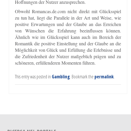
Hoffnungen der Nutzer anzusprechen.
Obwohl Romancas.de.com nicht direkt mit Glücksspiel
zu tun hat, liegt die Parallele in der Art und Weise, wie
positive Erwartungen und der Glaube an das Erreichen
von Wünschen die Erfahrung beeinflussen können.
Ähnlich wie im Glücksspiel kann auch im Bereich der
Romantik die positive Einstellung und der Glaube an die
Möglichkeit von Glück und Erfüllung die Erlebnisse und
die Zufriedenheit der Nutzer maßgeblich prägen und zu
schöneren, erfüllenderen Momenten führen.
This entry was posted in
Gambling
. Bookmark the
permalink
.