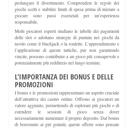
prolungare il divertimento. Comprendere le regole dei
giochi scelti e stabilire limiti di spesa prima di iniziare a
giocare sono passi essenziali per un’esperienza
responsabile.
Molti giocatori esperti studiano le tabelle dei pagamenti
delle slot o adottano strategie di puntata nei giochi da
tavolo come il blackjack o la roulette. L’apprendimento e
l’applicazione di queste tattiche, pur non garantendo
vincite, possono contribuire a un gioco più consapevole e
potenzialmente più redditizio nel lungo termine.
L’IMPORTANZA DEI BONUS E DELLE
PROMOZIONI
I bonus e le promozioni rappresentano un aspetto cruciale
dell’attrattiva dei casinò online. Offrono ai giocatori un
valore aggiunto, permettendo di esplorare più giochi o di
estendere le sessioni di gioco senza dover
necessariamente aumentare il proprio deposito. Dal bonus
di benvenuto ai giri gratuiti, queste offerte sono pensate