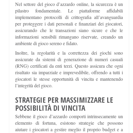
Nel settore del gioco d’azzardo online, la sicurezza è un
pilastro fondamentale. Le piattaforme affidabili
implementano protocolli di crittografia all’avanguardia
per proteggere i dati personali e finanziari dei giocatori,
assicurando che le transazioni siano sicure e che le
informazioni sensibili rimangano riservate, creando un
ambiente di gioco sereno e fidato.
Inoltre, la regolarità e la correttezza dei giochi sono
assicurate da sistemi di generazione di numeri casuali
(RNG) certificati da enti terzi. Questo assicura che ogni
risultato sia imparziale e imprevedibile, offrendo a tutti i
giocatori le stesse opportunità di vincita e mantenendo
l’integrità del gioco.
STRATEGIE PER MASSIMIZZARE LE
POSSIBILITÀ DI VINCITA
Sebbene il gioco d’azzardo comporti intrinsecamente un
elemento di fortuna, esistono strategie che possono
aiutare i giocatori a gestire meglio il proprio budget e a