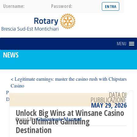
Username:
Password:
MENU
NEWS
< Legitimate earnings: master the casino rush with Chipstars
Casino
Play Your Luck at Cocoa Casino: The Ultimate Gambling
DATA DI
PUBBLICAZIONE
Destination >
MAY 29, 2026
Unlock Big Wins at Winsane Casino
Gianantonio Mazzoni
Posted By
Your Ultimate Gambling
Destination