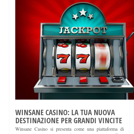
WINSANE CASINO: LA TUA NUOVA
DESTINAZIONE PER GRANDI VINCITE
Winsane Casino si presenta come una piattaforma di