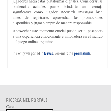
jugadores hacia estas plataformas digitales. Considerar las
tendencias actuales puede brindarte una ventaja
significativa como jugador. Recuerda investigar bien
antes de registrarte, aprovechar las promociones
disponibles y jugar siempre de manera responsable.
Aprovechar este momento crucial puede ser tu pasaporte
a una experiencia emocionante e innovadora en el mundo
del juego online argentino.
This entry was posted in
News
. Bookmark the
permalink
.
RICERCA NEL PORTALE
Cerca