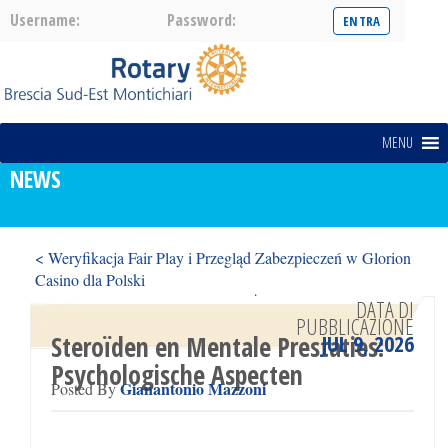
Username:
Password:
MENU
NEWS
< Weryfikacja Fair Play i Przegląd Zabezpieczeń w Glorion
Casino dla Polski
Pin Up Platforması – Nədir, Necə İşləyir və Nə Təklif Edir >
DATA DI
PUBBLICAZIONE
JUL 9, 2026
Steroïden en Mentale Prestaties:
Psychologische Aspecten
Gianantonio Mazzoni
Posted By