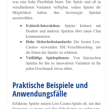
was eine hohe Flexibilität bietet. Die Spiele sind oft in
verschiedenen Varianten verfügbar, sodass Spieler die
Möglichkeit haben, ihre bevorzugte Spielart
auszuwählen.
Echtzeit-Interaktion:
Spieler können mit
Dealern und anderen Spielern über einen Chat
kommunizieren.
Hohe Sicherheitsstandards:
Die besten Live-
Casinos verwenden SSL-Verschlüsselung, um
die Daten der Spieler zu schützen.
Vielfältige Spieloptionen:
Von klassischen
Spielen bis hin zu innovativen Varianten ist für
jeden Geschmack etwas dabei.
Praktische Beispiele und
Anwendungsfälle
Erfahrene Spieler nutzen Live-Casino-Spiele oft, um ihre
Strategien zu testen und ihre Fähigkeiten zu verbessern.