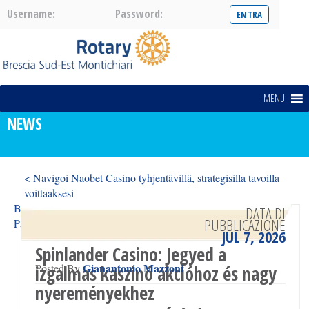
Username:
Password:
MENU
NEWS
< Navigoi Naobet Casino tyhjentävillä, strategisilla tavoilla
voittaaksesi
Betfinal Casino: Votre Billet Gagnant pour des Jeux de Casino
DATA DI
PUBBLICAZIONE
Passionnants >
JUL 7, 2026
Spinlander Casino: Jegyed a
Gianantonio Mazzoni
Posted By
izgalmas kaszinó akcióhoz és nagy
nyereményekhez