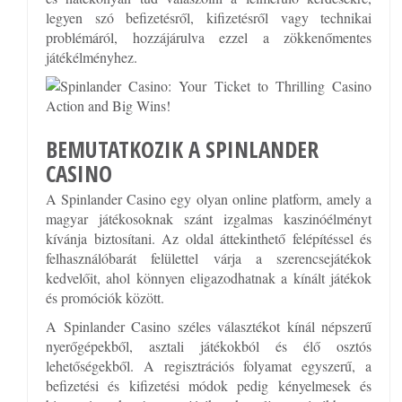
legyen szó befizetésről, kifizetésről vagy technikai
problémáról, hozzájárulva ezzel a zökkenőmentes
játékélményhez.
BEMUTATKOZIK A SPINLANDER
CASINO
A Spinlander Casino egy olyan online platform, amely a
magyar játékosoknak szánt izgalmas kaszinóélményt
kívánja biztosítani. Az oldal áttekinthető felépítéssel és
felhasználóbarát felülettel várja a szerencsejátékok
kedvelőit, ahol könnyen eligazodhatnak a kínált játékok
és promóciók között.
A Spinlander Casino széles választékot kínál népszerű
nyerőgépekből, asztali játékokból és élő osztós
lehetőségekből. A regisztrációs folyamat egyszerű, a
befizetési és kifizetési módok pedig kényelmesek és