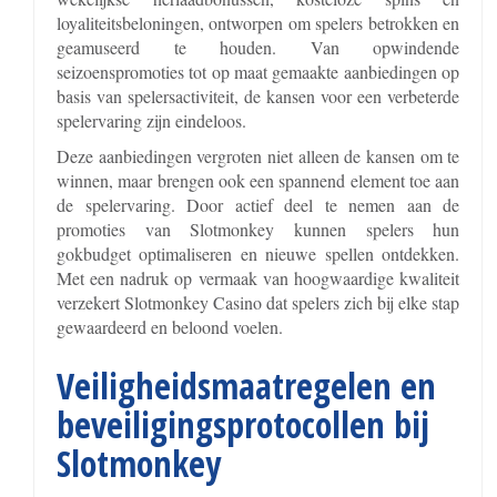
loyaliteitsbeloningen, ontworpen om spelers betrokken en
geamuseerd te houden. Van opwindende
seizoenspromoties tot op maat gemaakte aanbiedingen op
basis van spelersactiviteit, de kansen voor een verbeterde
spelervaring zijn eindeloos.
Deze aanbiedingen vergroten niet alleen de kansen om te
winnen, maar brengen ook een spannend element toe aan
de spelervaring. Door actief deel te nemen aan de
promoties van Slotmonkey kunnen spelers hun
gokbudget optimaliseren en nieuwe spellen ontdekken.
Met een nadruk op vermaak van hoogwaardige kwaliteit
verzekert Slotmonkey Casino dat spelers zich bij elke stap
gewaardeerd en beloond voelen.
Veiligheidsmaatregelen en
beveiligingsprotocollen bij
Slotmonkey