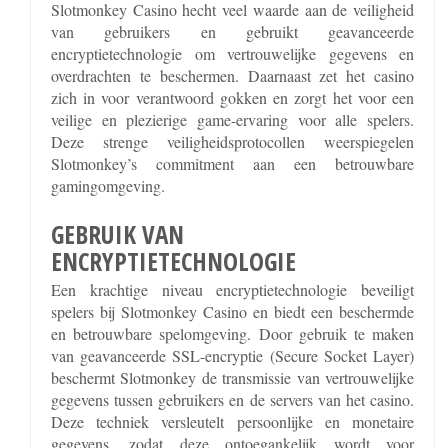
Slotmonkey Casino hecht veel waarde aan de veiligheid
van gebruikers en gebruikt geavanceerde
encryptietechnologie om vertrouwelijke gegevens en
overdrachten te beschermen. Daarnaast zet het casino
zich in voor verantwoord gokken en zorgt het voor een
veilige en plezierige game-ervaring voor alle spelers.
Deze strenge veiligheidsprotocollen weerspiegelen
Slotmonkey’s commitment aan een betrouwbare
gamingomgeving.
GEBRUIK VAN
ENCRYPTIETECHNOLOGIE
Een krachtige niveau encryptietechnologie beveiligt
spelers bij Slotmonkey Casino en biedt een beschermde
en betrouwbare spelomgeving. Door gebruik te maken
van geavanceerde SSL-encryptie (Secure Socket Layer)
beschermt Slotmonkey de transmissie van vertrouwelijke
gegevens tussen gebruikers en de servers van het casino.
Deze techniek versleutelt persoonlijke en monetaire
gegevens, zodat deze ontoegankelijk wordt voor