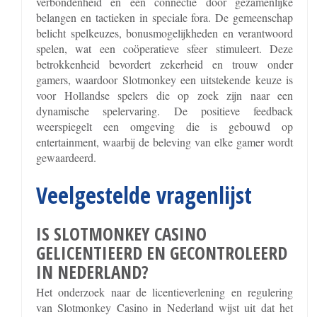
verbondenheid en een connectie door gezamenlijke
belangen en tactieken in speciale fora. De gemeenschap
belicht spelkeuzes, bonusmogelijkheden en verantwoord
spelen, wat een coöperatieve sfeer stimuleert. Deze
betrokkenheid bevordert zekerheid en trouw onder
gamers, waardoor Slotmonkey een uitstekende keuze is
voor Hollandse spelers die op zoek zijn naar een
dynamische spelervaring. De positieve feedback
weerspiegelt een omgeving die is gebouwd op
entertainment, waarbij de beleving van elke gamer wordt
gewaardeerd.
Veelgestelde vragenlijst
IS SLOTMONKEY CASINO
GELICENTIEERD EN GECONTROLEERD
IN NEDERLAND?
Het onderzoek naar de licentieverlening en regulering
van Slotmonkey Casino in Nederland wijst uit dat het