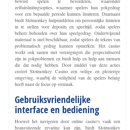
bewust spelen te bevorderen, waaronder
zelfuitsluitingsopties, waarmee spelers hun gokgedrag
voor een bepaalde periode kunnen limiteren. Daarnaast
biedt Slotmonkey hulpmiddelen om persoonlijke limieten
in te stellen voor deposits en speeltijd, zodat spelers
beheer behouden over hun speelgedrag. Onderwijzend
materiaal is snel beschikbaar, zodat spelers de tekens van
problematisch gedrag kunnen opmerken. Het casino
werkt ook samen met verenigingen die gespecialiseerd
zijn in gokproblemen en biedt hulp en hulp aan mensen
die dat nodig hebben. Door middel van deze acties
creëert Slotmonkey Casino een veilige en plezierige
omgeving, waarbij de veiligheid van de spelers belang
heeft naast de focus op vermaak.
Gebruiksvriendelijke
interface en bediening
Hoewel het navigeren door online casino’s vaak een
beangstigende ervaring kan zijn, biedt Slotmonkey