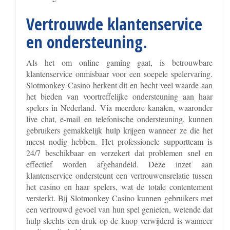
Vertrouwde klantenservice
en ondersteuning.
Als het om online gaming gaat, is betrouwbare
klantenservice onmisbaar voor een soepele spelervaring.
Slotmonkey Casino herkent dit en hecht veel waarde aan
het bieden van voortreffelijke ondersteuning aan haar
spelers in Nederland. Via meerdere kanalen, waaronder
live chat, e-mail en telefonische ondersteuning, kunnen
gebruikers gemakkelijk hulp krijgen wanneer ze die het
meest nodig hebben. Het professionele supportteam is
24/7 beschikbaar en verzekert dat problemen snel en
effectief worden afgehandeld. Deze inzet aan
klantenservice ondersteunt een vertrouwensrelatie tussen
het casino en haar spelers, wat de totale contentement
versterkt. Bij Slotmonkey Casino kunnen gebruikers met
een vertrouwd gevoel van hun spel genieten, wetende dat
hulp slechts een druk op de knop verwijderd is wanneer