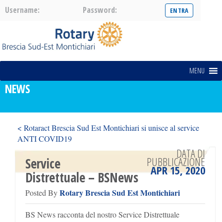
Username:
Password:
MENU
NEWS
< Rotaract Brescia Sud Est Montichiari si unisce al service
ANTI COVID19
Service Distrettuale – primaBrescia >
DATA DI
PUBBLICAZIONE
Service
APR 15, 2020
Distrettuale – BSNews
Rotary Brescia Sud Est Montichiari
Posted By
BS News racconta del nostro Service Distrettuale