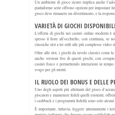
Un ambiente di gioco sicuro implica anche l’ado
piattaforme serie offrono opzioni per impostare li
gioco deve rimanere un divertimento, e la responsa
VARIETÀ DI GIOCHI DISPONIBIL
L’offerta di giochi nei casinò online moderni è 
spesso il fiore all’occhiello, con centinaia, se 
classiche slot a tre rulli alle più complesse video 
Oltre alle slot, i giochi da tavolo classici come l
anche versioni live di questi giochi, con croupie
casinò fisico e permettendo interazioni in tempo 
svago per gli utenti.
IL RUOLO DEI BONUS E DELLE 
Uno degli aspetti più allettanti del gioco d’azza
giocatori e mantenere fedeli quelli esistenti, offre
i cashback e i programmi fedeltà sono solo alcuni
È importante, tuttavia, leggere attentamente i ter
puntata (rollover) che devono essere soddisfatti p