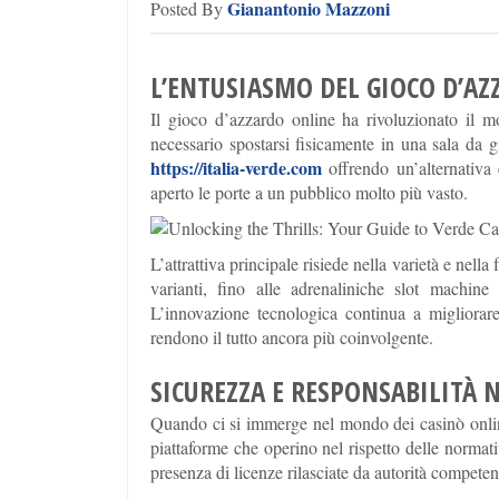
Gianantonio Mazzoni
Posted By
L’ENTUSIASMO DEL GIOCO D’A
Il gioco d’azzardo online ha rivoluzionato il 
necessario spostarsi fisicamente in una sala da g
https://italia-verde.com
offrendo un’alternativa 
aperto le porte a un pubblico molto più vasto.
L’attrattiva principale risiede nella varietà e nella 
varianti, fino alle adrenaliniche slot machin
L’innovazione tecnologica continua a migliorare
rendono il tutto ancora più coinvolgente.
SICUREZZA E RESPONSABILITÀ 
Quando ci si immerge nel mondo dei casinò online,
piattaforme che operino nel rispetto delle normati
presenza di licenze rilasciate da autorità competen