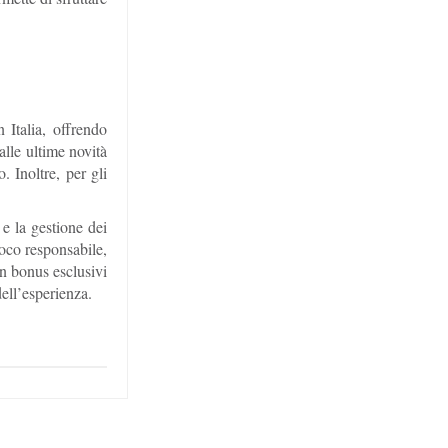
 Italia, offrendo
alle ultime novità
. Inoltre, per gli
 e la gestione dei
ioco responsabile,
n bonus esclusivi
dell’esperienza.