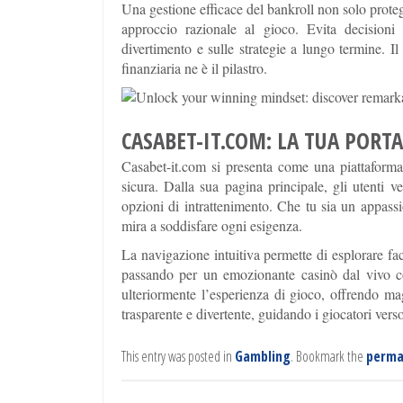
Una gestione efficace del bankroll non solo proteg
approccio razionale al gioco. Evita decisioni 
divertimento e sulle strategie a lungo termine. I
finanziaria ne è il pilastro.
CASABET-IT.COM: LA TUA PORT
Casabet-it.com si presenta come una piattaforma
sicura. Dalla sua pagina principale, gli utent
opzioni di intrattenimento. Che tu sia un appass
mira a soddisfare ogni esigenza.
La navigazione intuitiva permette di esplorare fac
passando per un emozionante casinò dal vivo con
ulteriormente l’esperienza di gioco, offrendo ma
trasparente e divertente, guidando i giocatori verso 
This entry was posted in
Gambling
. Bookmark the
perma