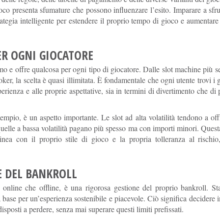
oco presenta sfumature che possono influenzare l’esito. Imparare a sfru
rategia intelligente per estendere il proprio tempo di gioco e aumentare
ER OGNI GIOCATORE
o e offre qualcosa per ogni tipo di giocatore. Dalle slot machine più s
oker, la scelta è quasi illimitata. È fondamentale che ogni utente trovi i
sperienza e alle proprie aspettative, sia in termini di divertimento che di
sempio, è un aspetto importante. Le slot ad alta volatilità tendono a of
uelle a bassa volatilità pagano più spesso ma con importi minori. Ques
 linea con il proprio stile di gioco e la propria tolleranza al rischi
E DEL BANKROLL
 online che offline, è una rigorosa gestione del proprio bankroll. St
a base per un’esperienza sostenibile e piacevole. Ciò significa decidere 
disposti a perdere, senza mai superare questi limiti prefissati.