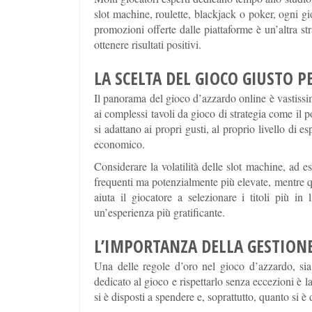
slot machine, roulette, blackjack o poker, ogni gi
promozioni offerte dalle piattaforme è un’altra st
ottenere risultati positivi.
LA SCELTA DEL GIOCO GIUSTO P
Il panorama del gioco d’azzardo online è vastissim
ai complessi tavoli da gioco di strategia come il p
si adattano ai propri gusti, al proprio livello di e
economico.
Considerare la volatilità delle slot machine, ad e
frequenti ma potenzialmente più elevate, mentre q
aiuta il giocatore a selezionare i titoli più in
un’esperienza più gratificante.
L’IMPORTANZA DELLA GESTION
Una delle regole d’oro nel gioco d’azzardo, sia
dedicato al gioco e rispettarlo senza eccezioni è l
si è disposti a spendere e, soprattutto, quanto si è 