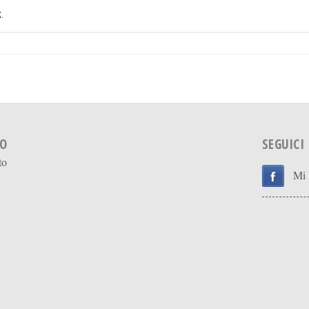
k
.
IO
SEGUICI
to
Mi 