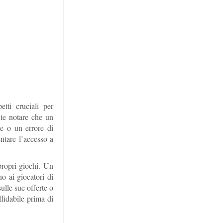
etti cruciali per
nte notare che un
ne o un errore di
entare l’accesso a
propri giochi. Un
o ai giocatori di
ulle sue offerte o
ffidabile prima di