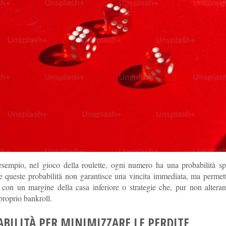
empio, nel gioco della roulette, ogni numero ha una probabilità spe
e queste probabilità non garantisce una vincita immediata, ma permett
 con un margine della casa inferiore o strategie che, pur non alteran
proprio bankroll.
ABILITÀ PER MINIMIZZARE LE PERDITE