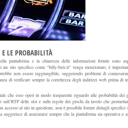
 E LE PROBABILITÀ
della piattaforma e la chiarezza delle informazioni fornite sono asp
 un sito specifico come “billy-bets.it” venga menzionato, è importa
potrebbe non essere raggiungibile, suggerendo problemi di connessio
anza di verificare sempre la correttezza degli indirizzi web prima di t
ale che esso operi in modo trasparente riguardo alle probabilità dei 
i sull’RTP delle slot e sulle regole dei giochi da tavolo che permettan
 accesso al sito in questione, non è possibile fornire dettagli specifici s
a suggerisce di assicurarsi sempre che la piattaforma sia operativa e a