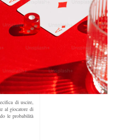
cifica di uscire,
e al giocatore di
do le probabilità