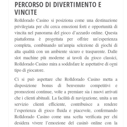
PERCORSO DI DIVERTIMENTO E
VINCITE
Rolldorado Casino si posiziona come una destinazione
privilegiata per chi cerca emozioni forti e opportunità di
vincita nel panorama del gioco d’azzardo online. Questa
piattaforma è progettata per offrire un’esperienza
completa, combinando un’ampia selezione di giochi di
alta qualità con un ambiente sicuro e trasparente. Dalle
slot machine più moderne ai tavoli da gioco classici,
Rolldorado Casino mira a soddisfare le aspettative di ogni
tipo di giocatore.
Ci si può aspettare che Rolldorado Casino metta a
disposizione bonus di benvenuto competitivi e
promozioni continue, volte a premiare sia i nuovi arrivati
che i clienti abituali. La facilità di navigazione, unita a un
servizio clienti efficiente, contribuisce a rendere
l’esperienza di gioco fluida e piacevole, confermando
Rolldorado Casino come una scelta verificata per chi
desidera vivere l’emozione del casinò online con la