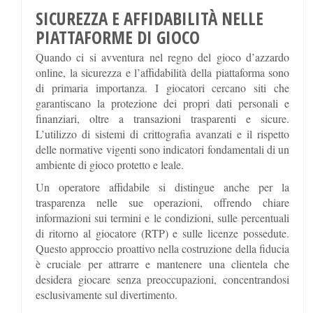
SICUREZZA E AFFIDABILITÀ NELLE
PIATTAFORME DI GIOCO
Quando ci si avventura nel regno del gioco d’azzardo
online, la sicurezza e l’affidabilità della piattaforma sono
di primaria importanza. I giocatori cercano siti che
garantiscano la protezione dei propri dati personali e
finanziari, oltre a transazioni trasparenti e sicure.
L’utilizzo di sistemi di crittografia avanzati e il rispetto
delle normative vigenti sono indicatori fondamentali di un
ambiente di gioco protetto e leale.
Un operatore affidabile si distingue anche per la
trasparenza nelle sue operazioni, offrendo chiare
informazioni sui termini e le condizioni, sulle percentuali
di ritorno al giocatore (RTP) e sulle licenze possedute.
Questo approccio proattivo nella costruzione della fiducia
è cruciale per attrarre e mantenere una clientela che
desidera giocare senza preoccupazioni, concentrandosi
esclusivamente sul divertimento.