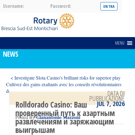
Username:
Password:
MENU
NEWS
< Investigate Slota Casino’s brilliant risks for superior play
Cultivez des gains exaltants avec les conseils révolutionnaires
de Casinozer Casino >
DATA DI
PUBBLICAZIONE
JUL 7, 2026
Rolldorado Casino: Ваш
проверенный путь к азартным
Gianantonio Mazzoni
Posted By
развлечениям и заряжающим
выигрышам