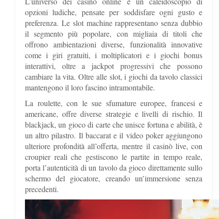
L’universo dei casinò online è un caleidoscopio di
opzioni ludiche, pensate per soddisfare ogni gusto e
preferenza. Le slot machine rappresentano senza dubbio
il segmento più popolare, con migliaia di titoli che
offrono ambientazioni diverse, funzionalità innovative
come i giri gratuiti, i moltiplicatori e i giochi bonus
interattivi, oltre a jackpot progressivi che possono
cambiare la vita. Oltre alle slot, i giochi da tavolo classici
mantengono il loro fascino intramontabile.
La roulette, con le sue sfumature europee, francesi e
americane, offre diverse strategie e livelli di rischio. Il
blackjack, un gioco di carte che unisce fortuna e abilità, è
un altro pilastro. Il baccarat e il video poker aggiungono
ulteriore profondità all’offerta, mentre il casinò live, con
croupier reali che gestiscono le partite in tempo reale,
porta l’autenticità di un tavolo da gioco direttamente sullo
schermo del giocatore, creando un’immersione senza
precedenti.