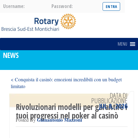
Username:
Password:
MENU
NEWS
< Conquista il casinò: emozioni incredibili con un budget
limitato
Ontdek de authentieke kracht achter fenomenaal gokken >
DATA DI
PUBBLICAZIONE
JUL 8, 2026
Rivoluzionari modelli per garantire i
tuoi progressi nel poker al casinò
Gianantonio Mazzoni
Posted By