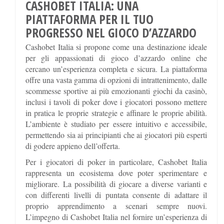
CASHOBET ITALIA: UNA
PIATTAFORMA PER IL TUO
PROGRESSO NEL GIOCO D’AZZARDO
Cashobet Italia si propone come una destinazione ideale
per gli appassionati di gioco d’azzardo online che
cercano un’esperienza completa e sicura. La piattaforma
offre una vasta gamma di opzioni di intrattenimento, dalle
scommesse sportive ai più emozionanti giochi da casinò,
inclusi i tavoli di poker dove i giocatori possono mettere
in pratica le proprie strategie e affinare le proprie abilità.
L’ambiente è studiato per essere intuitivo e accessibile,
permettendo sia ai principianti che ai giocatori più esperti
di godere appieno dell’offerta.
Per i giocatori di poker in particolare, Cashobet Italia
rappresenta un ecosistema dove poter sperimentare e
migliorare. La possibilità di giocare a diverse varianti e
con differenti livelli di puntata consente di adattare il
proprio apprendimento a scenari sempre nuovi.
L’impegno di Cashobet Italia nel fornire un’esperienza di