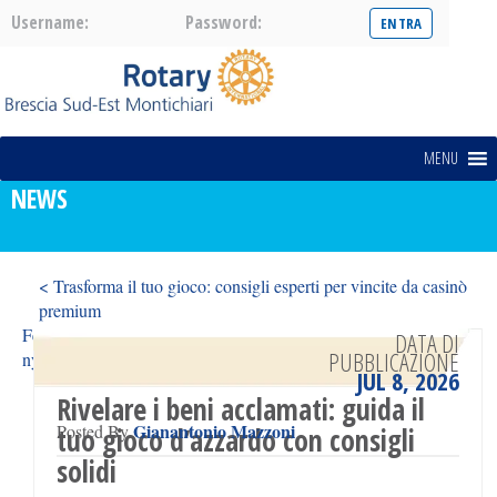
Username:
Password:
MENU
NEWS
< Trasforma il tuo gioco: consigli esperti per vincite da casinò
premium
Fedezd fel a valódi szerencsejáték élményt és szerezz ikonikus
DATA DI
PUBBLICAZIONE
nyereséget >
JUL 8, 2026
Rivelare i beni acclamati: guida il
Gianantonio Mazzoni
Posted By
tuo gioco d’azzardo con consigli
solidi