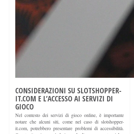
CONSIDERAZIONI SU SLOTSHOPPER-
IT.COM E L’ACCESSO AI SERVIZI DI
GIOCO
Nel contesto dei servizi di gioco online, è importante
notare che alcuni siti, come nel caso di slotshopper-
it.com, potrebbero presentare problemi di accessibilità.