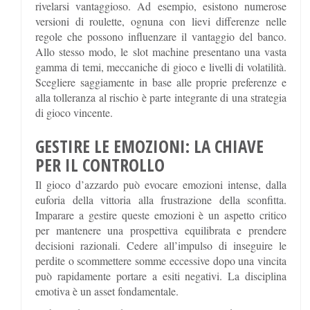
rivelarsi vantaggioso. Ad esempio, esistono numerose
versioni di roulette, ognuna con lievi differenze nelle
regole che possono influenzare il vantaggio del banco.
Allo stesso modo, le slot machine presentano una vasta
gamma di temi, meccaniche di gioco e livelli di volatilità.
Scegliere saggiamente in base alle proprie preferenze e
alla tolleranza al rischio è parte integrante di una strategia
di gioco vincente.
GESTIRE LE EMOZIONI: LA CHIAVE
PER IL CONTROLLO
Il gioco d’azzardo può evocare emozioni intense, dalla
euforia della vittoria alla frustrazione della sconfitta.
Imparare a gestire queste emozioni è un aspetto critico
per mantenere una prospettiva equilibrata e prendere
decisioni razionali. Cedere all’impulso di inseguire le
perdite o scommettere somme eccessive dopo una vincita
può rapidamente portare a esiti negativi. La disciplina
emotiva è un asset fondamentale.