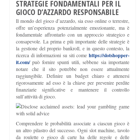
STRATEGIE FONDAMENTALI PER IL
GIOCO D’AZZARDO RESPONSABILE
Il mondo del gioco d’azzardo, sia esso online o terrestre,
offre un’esperienza potenzialmente emozionante, ma è
fondamentale affrontarlo con un approccio strategico e
consapevole. La prima e più importante delle strategie è
la gestione del proprio bankroll, e in questo contesto, la
https://slotshopper-
ricerca di informazioni su siti come
it.com/
può fornire spunti utili, sebbene sia importante
notare che il sito potrebbe non essere attualmente
raggiungibile. Definire un budget chiaro e attenersi
rigorosamente ad esso è la chiave per prevenire perdite
finanziarie significative e mantenere il controllo
sull’attività di gioco.
Comprendere le probabilità associate a ciascun gioco è
un altro pilastro del successo. Ogni slot machine, tavolo
da roulette o gioco di carte ha delle regole e delle