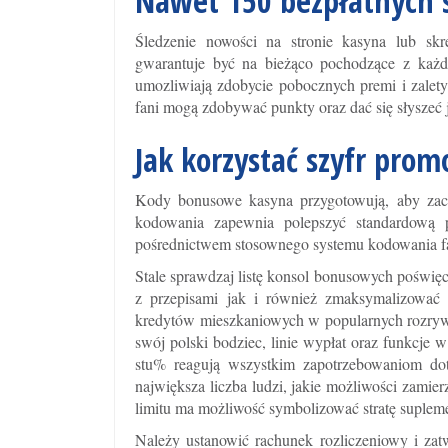
Nawet 150 bezpłatnych
Śledzenie nowości na stronie kasyna lub skre
gwarantuje być na bieżąco pochodzące z każ
umozliwiają zdobycie pobocznych premi i zalet
fani mogą zdobywać punkty oraz dać się słyszeć 
Jak korzystać szyfr prom
Kody bonusowe kasyna przygotowują, aby zach
kodowania zapewnia polepszyć standardową 
pośrednictwem stosownego systemu kodowania f
Stale sprawdzaj listę konsol bonusowych poświę
z przepisami jak i również zmaksymalizować 
kredytów mieszkaniowych w popularnych rozrywk
swój polski bodziec, linie wypłat oraz funkcje
stu% reagują wszystkim zapotrzebowaniom dot
największa liczba ludzi, jakie możliwości zamier
limitu ma możliwość symbolizować stratę suplem
Należy ustanowić rachunek rozliczeniowy i zat