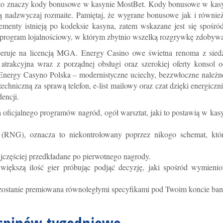
 to znaczy kody bonusowe w kasynie MostBet. Kody bonusowe w kas
ą nadzwyczaj rozmaite. Pamiętaj, że wygrane bonusowe jak i również
menty istnieją po kodeksie kasyna, zatem wskazane jest się spośró
 program lojalnościowy, w którym zbytnio wszelką rozgrywkę zdobywa
peruje na licencją MGA. Energy Casino owe świetna renoma z sied
atrakcyjna wraz z porządnej obsługi oraz szerokiej oferty konsol
tę Energy Casyno Polska – modernistyczne uciechy, bezzwłoczne należ
hniczną za sprawą telefon, e-list mailowy oraz czat dzięki energiczn
encji.
 oficjalnego programów nagród, ogół warsztat, jaki to postawią w kasyn
RNG), oznacza to niekontrolowany poprzez nikogo schemat, któr
ajczęściej przedkładane po pierwotnego nagrody.
iększą ilość gier próbując podjąć decyzję, jaki spośród wymieni
zostanie premiowana równoległymi specyfikami pod Twoim koncie b