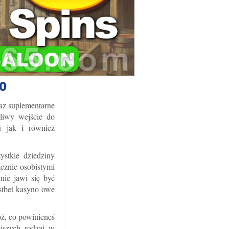
o
raz suplementarne
pliwy wejście do
u jak i również
stkie dziedziny
ącznie osobistymi
nie jawi się być
stbet kasyno owe
oż, co powinieneś
ejszych rodzai w