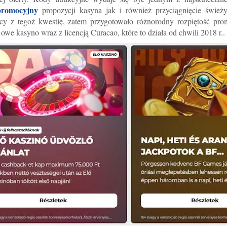
promocyjny
propozycji kasyna jak i również przyciągnięcie śwież
y z tegoż kwestię, zatem przygotowało różnorodny rozpiętość pr
a owe kasyno wraz z licencją Curacao, które to działa od chwili 2018 r..