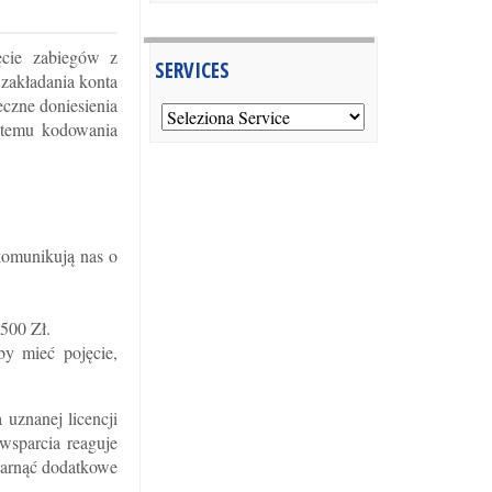
ęcie zabiegów z
SERVICES
zakładania konta
ieczne doniesienia
ystemu kodowania
komunikują nas o
500 Zł.
by mieć pojęcie,
uznanej licencji
wsparcia reaguje
garnąć dodatkowe