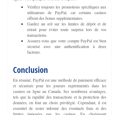
Vérifiez toujours les promotions spécifiques aux
utilisateurs de PayPal, car certains casinos
offrent des bonus supplémentaires.
Gardez un œil sur les limites de dépôt et de
retrait pour éviter toute surprise lors de vos
transactions.
Assurez-vous que votre compte PayPal est bien
sécurisé avec une authentification à deux
facteurs.
Conclusion
En résumé, PayPal est une méthode de paiement efficace
et sécurisée pour les joueurs expérimentés dans les
casinos en ligne au Canada. Ses nombreux avantages,
tels que la rapidité des transactions et la protection des
données, en font un choix privilégié. Cependant, il est
essentiel de rester informé des éventuels frais et des
limites imposées par les casinos. En choisissant