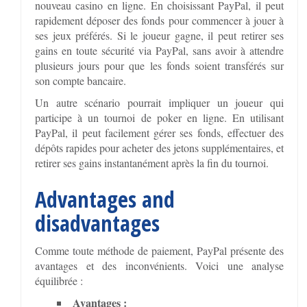
nouveau casino en ligne. En choisissant PayPal, il peut
rapidement déposer des fonds pour commencer à jouer à
ses jeux préférés. Si le joueur gagne, il peut retirer ses
gains en toute sécurité via PayPal, sans avoir à attendre
plusieurs jours pour que les fonds soient transférés sur
son compte bancaire.
Un autre scénario pourrait impliquer un joueur qui
participe à un tournoi de poker en ligne. En utilisant
PayPal, il peut facilement gérer ses fonds, effectuer des
dépôts rapides pour acheter des jetons supplémentaires, et
retirer ses gains instantanément après la fin du tournoi.
Advantages and
disadvantages
Comme toute méthode de paiement, PayPal présente des
avantages et des inconvénients. Voici une analyse
équilibrée :
Avantages :