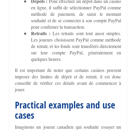
Dépôts :
Pour effectuer un dépôt dans un casino
en ligne, il suffit de sélectionner PayPal comme
méthode de paiement, de saisir le montant
souhaité et de se connecter à son compte PayPal
pour confirmer la transaction.
Retraits :
Les retraits sont tout aussi simples.
Les joueurs choisissent PayPal comme méthode
de retrait, et les fonds sont transférés directement
sur leur compte PayPal, généralement en
quelques heures.
Il est important de noter que certains casinos peuvent
imposer des limites de dépôt et de retrait, il est donc
conseillé de vérifier ces détails avant de commencer à
jouer.
Practical examples and use
cases
Imaginons un joueur canadien qui souhaite essayer un