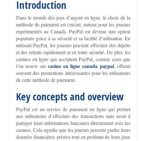
Introduction
Dans le monde des jeux d’argent en ligne, le choix de la
méthode de paiement est crucial, surtout pour les joueurs
expérimentés au Canada. PayPal est devenu une option
populaire grâce à sa sécurité et sa facilité d’utilisation. En
utilisant PayPal, les joueurs peuvent effectuer des dépôts
et des retraits rapidement et en toute sécurité. De plus, les
casinos en ligne qui acceptent PayPal, comme ceux que
casino en ligne canada paypal
l’on trouve sur
, offrent
souvent des promotions intéressantes pour les utilisateurs
de cette méthode de paiement.
Key concepts and overview
PayPal est un service de paiement en ligne qui permet
aux utilisateurs d’effectuer des transactions sans avoir à
partager leurs informations bancaires directement avec les
casinos. Cela signifie que les joueurs peuvent garder leurs
données financières privées tout en profitant de leurs jeux