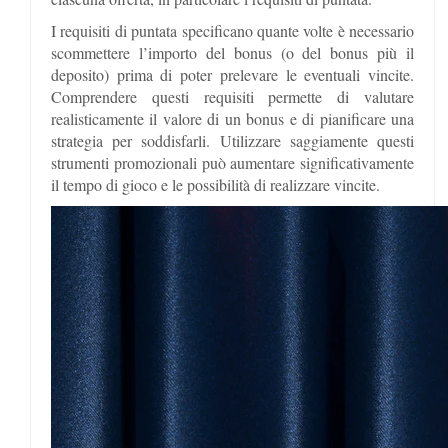
I requisiti di puntata specificano quante volte è necessario
scommettere l’importo del bonus (o del bonus più il
deposito) prima di poter prelevare le eventuali vincite.
Comprendere questi requisiti permette di valutare
realisticamente il valore di un bonus e di pianificare una
strategia per soddisfarli. Utilizzare saggiamente questi
strumenti promozionali può aumentare significativamente
il tempo di gioco e le possibilità di realizzare vincite.