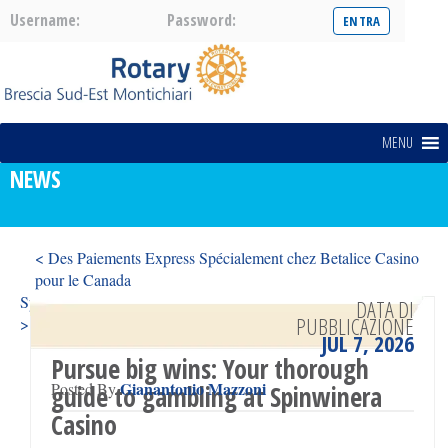
Username:
Password:
MENU
NEWS
< Des Paiements Express Spécialement chez Betalice Casino
pour le Canada
SpinMaster Slots: Quick‑Fire Wins and Lightning‑Fast Payouts
DATA DI
PUBBLICAZIONE
>
JUL 7, 2026
Pursue big wins: Your thorough
Gianantonio Mazzoni
Posted By
guide to gambling at Spinwinera
Casino