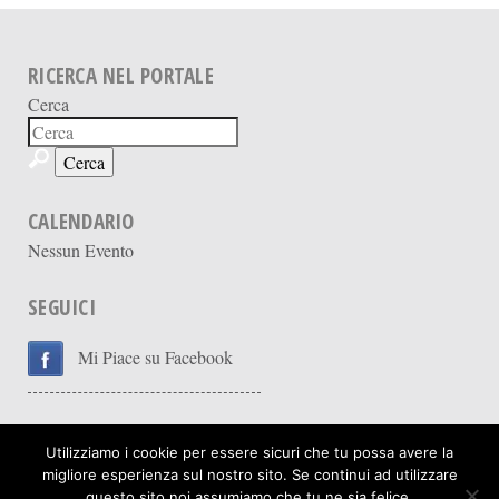
RICERCA NEL PORTALE
Cerca
CALENDARIO
Nessun Evento
SEGUICI
Mi Piace su Facebook
Utilizziamo i cookie per essere sicuri che tu possa avere la
migliore esperienza sul nostro sito. Se continui ad utilizzare
questo sito noi assumiamo che tu ne sia felice.