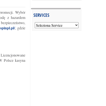
 promocji. Wybór
SERVICES
godę z hazardem
 bezpieczeństwo,
spinpl.pl/
, gdzie
 Licencjonowane
 W Polsce kasyna