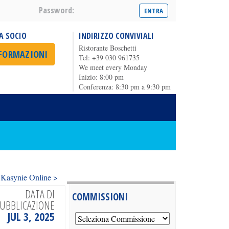
Password:
A SOCIO
INDIRIZZO CONVIVIALI
Ristorante Boschetti
NFORMAZIONI
Tel: +39 030 961735
We meet every Monday
Inizio: 8:00 pm
Conferenza: 8:30 pm a 9:30 pm
Kasynie Online >
DATA DI
COMMISSIONI
UBBLICAZIONE
JUL 3, 2025