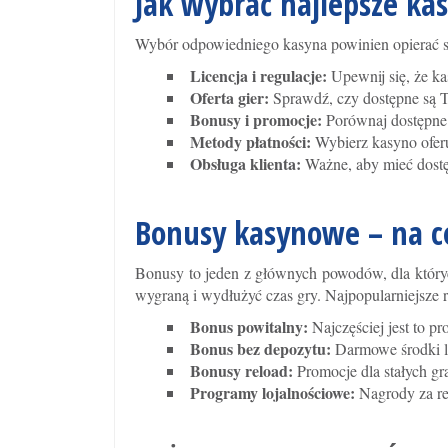
Jak wybrać najlepsze ka
Wybór odpowiedniego kasyna powinien opierać się
Licencja i regulacje:
Upewnij się, że ka
Oferta gier:
Sprawdź, czy dostępne są Tw
Bonusy i promocje:
Porównaj dostępne 
Metody płatności:
Wybierz kasyno oferu
Obsługa klienta:
Ważne, aby mieć dostę
Bonusy kasynowe – na c
Bonusy to jeden z głównych powodów, dla który
wygraną i wydłużyć czas gry. Najpopularniejsze 
Bonus powitalny:
Najczęściej jest to p
Bonus bez depozytu:
Darmowe środki lu
Bonusy reload:
Promocje dla stałych gr
Programy lojalnościowe:
Nagrody za re