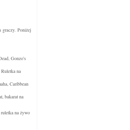
 graczy. Poniżej
 Dead, Gonzo’s
 Ruletka na
aha, Caribbean
t, bakarat na
 ruletka na żywo