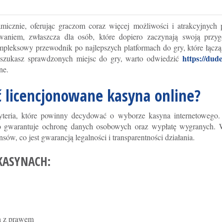
micznie, oferując graczom coraz więcej możliwości i atrakcyjnych
niem, zwłaszcza dla osób, które dopiero zaczynają swoją przy
pleksowy przewodnik po najlepszych platformach do gry, które łączą
https://dude
i szukasz sprawdzonych miejsc do gry, warto odwiedzić
ne.
 licencjonowane kasyna online?
yteria, które powinny decydować o wyborze kasyna internetowego.
 co gwarantuje ochronę danych osobowych oraz wypłatę wygranych.
sów, co jest gwarancją legalności i transparentności działania.
KASYNACH:
h z prawem