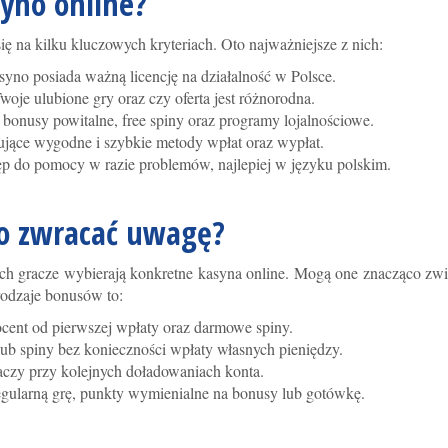
syno online?
 na kilku kluczowych kryteriach. Oto najważniejsze z nich:
syno posiada ważną licencję na działalność w Polsce.
oje ulubione gry oraz czy oferta jest różnorodna.
bonusy powitalne, free spiny oraz programy lojalnościowe.
jące wygodne i szybkie metody wpłat oraz wypłat.
p do pomocy w razie problemów, najlepiej w języku polskim.
o zwracać uwagę?
ch gracze wybierają konkretne kasyna online. Mogą one znacząco zwi
rodzaje bonusów to:
rocent od pierwszej wpłaty oraz darmowe spiny.
b spiny bez konieczności wpłaty własnych pieniędzy.
aczy przy kolejnych doładowaniach konta.
gularną grę, punkty wymienialne na bonusy lub gotówkę.