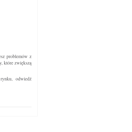
iesz problemów z
y, które zwiększą
 rynku, odwiedź