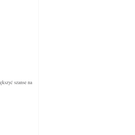
ększyć szanse na