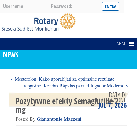
Username:
Password:
MENU
NEWS
< Mesterolon: Kako uporabljati za optimalne rezultate
Vegasino: Rondas Rápidas para el Jugador Moderno >
DATA DI
PUBBLICAZIONE
Pozytywne efekty Semaglutide 2
JUL 7, 2026
mg
Gianantonio Mazzoni
Posted By