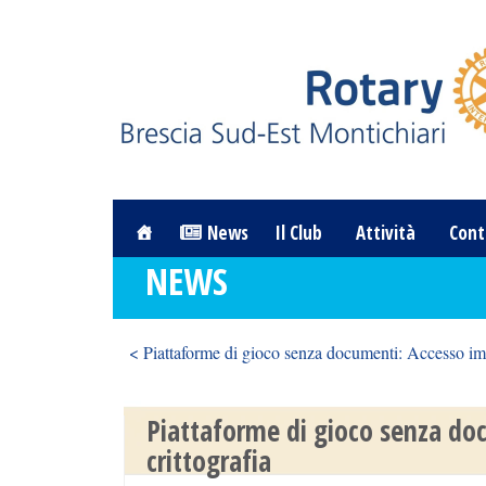
News
Il Club
Attività
Cont
NEWS
< Piattaforme di gioco senza documenti: Accesso im
Piattaforme di gioco senza do
crittografia