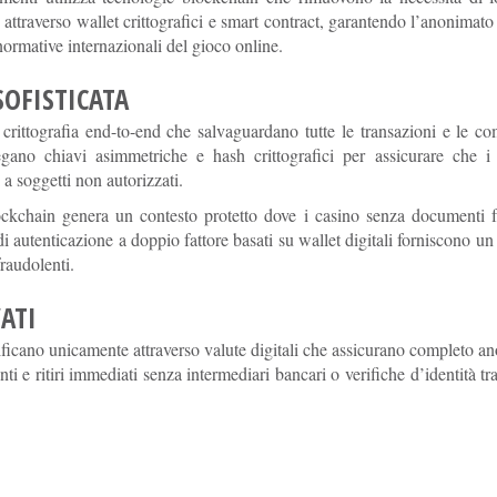
nte attraverso wallet crittografici e smart contract, garantendo l’anonima
 normative internazionali del gioco online.
SOFISTICATA
crittografia end-to-end che salvaguardano tutte le transazioni e le co
gano chiavi asimmetriche e hash crittografici per assicurare che i 
 soggetti non autorizzati.
ckchain genera un contesto protetto dove i casino senza documenti 
i di autenticazione a doppio fattore basati su wallet digitali forniscono u
fraudolenti.
ATI
ificano unicamente attraverso valute digitali che assicurano completo a
i e ritiri immediati senza intermediari bancari o verifiche d’identità tr