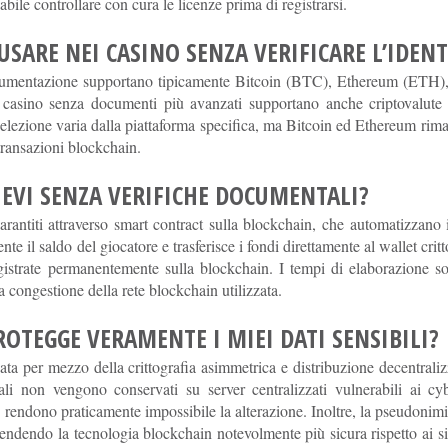
iabile controllare con cura le licenze prima di registrarsi.
USARE NEI CASINO SENZA VERIFICARE L’IDENT
cumentazione supportano tipicamente Bitcoin (BTC), Ethereum (ETH),
sino senza documenti più avanzati supportano anche criptovalute 
ezione varia dalla piattaforma specifica, ma Bitcoin ed Ethereum rim
e transazioni blockchain.
IEVI SENZA VERIFICHE DOCUMENTALI?
rantiti attraverso smart contract sulla blockchain, che automatizzano 
e il saldo del giocatore e trasferisce i fondi direttamente al wallet critt
 registrate permanentemente sulla blockchain. I tempi di elaborazione 
 congestione della rete blockchain utilizzata.
OTEGGE VERAMENTE I MIEI DATI SENSIBILI?
ta per mezzo della crittografia asimmetrica e distribuzione decentraliz
li non vengono conservati su server centralizzati vulnerabili ai cy
he rendono praticamente impossibile la alterazione. Inoltre, la pseudonimi
 rendendo la tecnologia blockchain notevolmente più sicura rispetto ai si