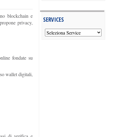
zano blockchain e
SERVICES
 propone privacy,
nline fondate su
so wallet digitali,
si di verifica e