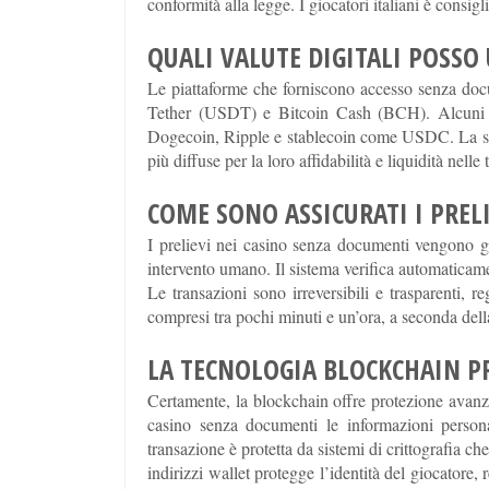
conformità alla legge. I giocatori italiani è consigl
QUALI VALUTE DIGITALI POSSO 
Le piattaforme che forniscono accesso senza do
Tether (USDT) e Bitcoin Cash (BCH). Alcuni ca
Dogecoin, Ripple e stablecoin come USDC. La sel
più diffuse per la loro affidabilità e liquidità nell
COME SONO ASSICURATI I PREL
I prelievi nei casino senza documenti vengono ga
intervento umano. Il sistema verifica automaticament
Le transazioni sono irreversibili e trasparenti,
compresi tra pochi minuti e un’ora, a seconda della
LA TECNOLOGIA BLOCKCHAIN PR
Certamente, la blockchain offre protezione avanza
casino senza documenti le informazioni persona
transazione è protetta da sistemi di crittografia c
indirizzi wallet protegge l’identità del giocatore,