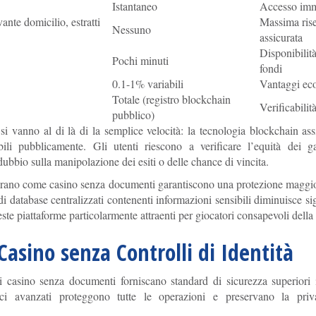
Istantaneo
Accesso imm
ante domicilio, estratti
Massima ris
Nessuno
assicurata
Disponibilità
Pochi minuti
fondi
0.1-1% variabili
Vantaggi ec
Totale (registro blockchain
Verificabilità
pubblico)
i vanno al di là di la semplice velocità: la tecnologia blockchain ass
ficabili pubblicamente. Gli utenti riescono a verificare l’equità dei
ubbio sulla manipolazione dei esiti o delle chance di vincita.
perano come casino senza documenti garantiscono una protezione maggior
 di database centralizzati contenenti informazioni sensibili diminuisce si
ueste piattaforme particolarmente attraenti per giocatori consapevoli della
Casino senza Controlli di Identità
i casino senza documenti forniscano standard di sicurezza superiori 
rafici avanzati proteggono tutte le operazioni e preservano la priv