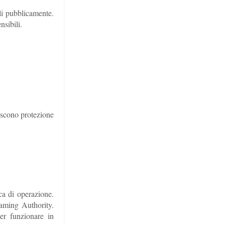
li pubblicamente.
nsibili.
iscono protezione
ca di operazione.
Gaming Authority.
er funzionare in