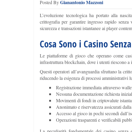
Gianantonio Mazzoni
Posted By
L’evoluzione tecnologica ha portato alla nasci
crittografia per garantire ingresso rapido senza 
sicurezza e transazioni istantanee ai player conte
Cosa Sono i Casino Senz
Le piattaforme di gioco che operano come casi
infrastruttura blockchain, dove i utenti riescono 
Questi operatori all’avanguardia sfruttano la critto
riducendo la esigenza di processi amministrativi lun
Registrazione immediata attraverso walle
Nessuna documentazione richiesta inizia
Movimenti di fondi in criptovalute istanta
Anonimato e riservatezza assicurati dall
Accesso al gioco in pochi secondi dall’is
Operazioni trasparenti e verificabili pub
La peculiarità fondamentale dei casino senza 