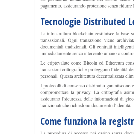
pagamento, assicurando protezione senza ridurre la
Tecnologie Distributed L
La infrastruttura blockchain costituisce la base
transazionali. Ogni transazione viene archivia
documentali tradizionali. Gli contratti intellige
immediatamente senza intervento umano o controll
Le criptovalute come Bitcoin ed Ethereum conse
transazioni crittografiche proteggono l’identità de
personali. Questa architettura decentralizzata elimin
I protocolli di consenso distribuito garantiscono 
compromettere la privacy. La crittografia asimm
assicurano l’sicurezza delle informazioni di gi
tradizionali che richiedono documenti d’identità.
Come funziona la regist
La procedura di accesso nei casino senza docum