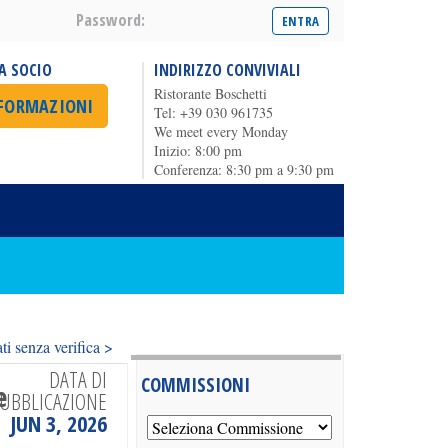
Password:
A SOCIO
INDIRIZZO CONVIVIALI
Ristorante Boschetti
NFORMAZIONI
Tel: +39 030 961735
We meet every Monday
Inizio: 8:00 pm
Conferenza: 8:30 pm a 9:30 pm
i senza verifica >
DATA DI
COMMISSIONI
e
UBBLICAZIONE
JUN 3, 2026