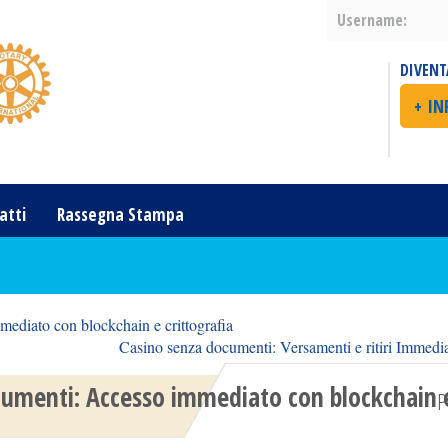
Username:
DIVENT
+ I
atti
Rassegna Stampa
mediato con blockchain e crittografia
Casino senza documenti: Versamenti e ritiri Immediat
cumenti: Accesso immediato con blockchain 
P