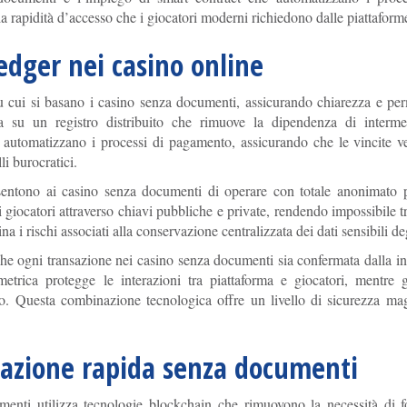
 rapidità d’accesso che i giocatori moderni richiedono dalle piattaform
edger nei casino online
 su cui si basano i casino senza documenti, assicurando chiarezza e pe
ta su un registro distribuito che rimuove la dipendenza di intermed
nti automatizzano i processi di pagamento, assicurando che le vincite v
i burocratici.
ntono ai casino senza documenti di operare con totale anonimato pe
i giocatori attraverso chiavi pubbliche e private, rendendo impossibile tra
a i rischi associati alla conservazione centralizzata dei dati sensibili deg
che ogni transazione nei casino senza documenti sia confermata dalla in
etrica protegge le interazioni tra piattaforma e giocatori, mentre 
oco. Questa combinazione tecnologica offre un livello di sicurezza ma
razione rapida senza documenti
enti utilizza tecnologie blockchain che rimuovono la necessità di f