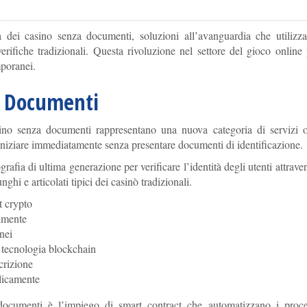
ta dei casino senza documenti, soluzioni all’avanguardia che utiliz
verifiche tradizionali. Questa rivoluzione nel settore del gioco online
mporanei.
a Documenti
no senza documenti rappresentano una nuova categoria di servizi o
a iniziare immediatamente senza presentare documenti di identificazione.
grafia di ultima generazione per verificare l’identità degli utenti attraver
ghi e articolati tipici dei casinò tradizionali.
t crypto
lmente
nei
a tecnologia blockchain
crizione
blicamente
documenti è l’impiego di smart contract che automatizzano i proces