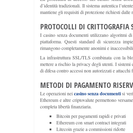
d’identità tradizionali. Il sistema autentica l’ute
mantiene gli requisiti di protezione richiesti dalle
PROTOCOLLI DI CRITTOGRAFIA 
I casino senza documenti utilizzano algoritmi di 
piattaforma. Questi standard di sicurezza impie
rimangono completamente anonimi e inaccessibili a
La infrastruttura SSL/TLS combinata con la blo
mettere a rischio la privacy degli utenti. I sistem
di difesa contro accessi non autorizzati e attacchi 
METODI DI PAGAMENTO RISERV
casino senza documenti
Le operazioni nei
si ver
Ethereum e altre criptovalute permettono versament
completa libertà finanziaria.
Bitcoin per pagamenti rapidi e privati
Ethereum con smart contract integrati
Litecoin grazie a commissioni ridotte