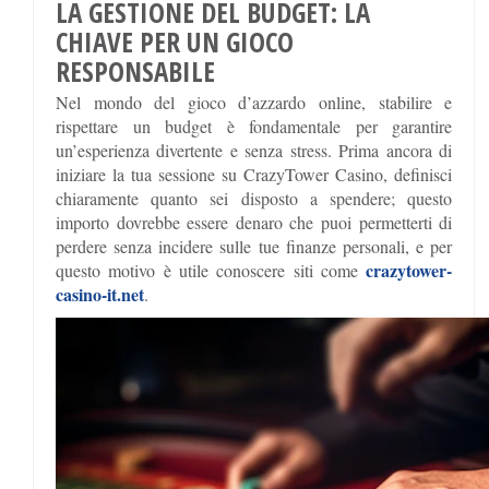
LA GESTIONE DEL BUDGET: LA
CHIAVE PER UN GIOCO
RESPONSABILE
Nel mondo del gioco d’azzardo online, stabilire e
rispettare un budget è fondamentale per garantire
un’esperienza divertente e senza stress. Prima ancora di
iniziare la tua sessione su CrazyTower Casino, definisci
chiaramente quanto sei disposto a spendere; questo
importo dovrebbe essere denaro che puoi permetterti di
perdere senza incidere sulle tue finanze personali, e per
crazytower-
questo motivo è utile conoscere siti come
casino-it.net
.