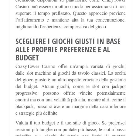
Casino può essere un ottimo modo per assicurarsi di non
superare il tempo prefissato. Questo approccio previene
l’affaticamento e mantiene alta la tua concentrazione,
migliorando l’esperienza complessiva del gioco.
SCEGLIERE I GIOCHI GIUSTI IN BASE
ALLE PROPRIE PREFERENZE E AL
BUDGET
CrazyTower Casino offre un’ampia varietà di giochi,
dalle slot machine ai giochi da tavolo classici. La scelta
del gioco giusto è un altro aspetto cruciale della gestione
del budget. Alcuni giochi, come le slot con jackpot
progressivo, possono offrire vincite potenzialmente
enormi ma con una volatilità più alta, mentre altri, come il
blackjack, possono avere un margine della casa inferiore
e strategie più definite.
Valuta il tuo budget e il tuo stile di gioco. Se preferisci
sessioni più lunghe con puntate più basse, le slot a bassa
volatilità o i giochi da tavolo con limiti di puntata