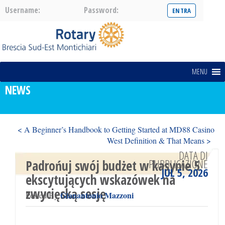
Username:
Password:
MENU
NEWS
< A Beginner’s Handbook to Getting Started at MD88 Casino
West Definition & That Means >
DATA DI
PUBBLICAZIONE
Padrońuj swój budżet w kasynie 5
JUL 5, 2026
ekscytujących wskazówek na
zwycięską sesję
Gianantonio Mazzoni
Posted By