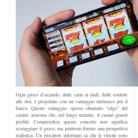
Ogni gioco d’azzardo, dalle carte ai dadi, dalle roulette
alle slot, è progettato con un vantaggio intrinseco per il
banco. Questo vantaggio, spesso chiamato “edge” del
casinò, assicura che, nel lungo termine, il casinò generi
profitti. Comprendere questo concetto non significa
scoraggiare il gioco, ma piuttosto fornire una prospettiva
realistica. Un giocatore informato sa che le vincite sono