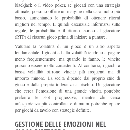
blackjack o il video poker, se giocati con una strategia
ottimale, possono offrire un margine della casa molto più
basso, aumentando le probabilità di ottenere ritorni
migliori nel tempo. È quindi essenziale informarsi sulle
regole, le probabilità e il ritorno teorico al giocatore
(RTP) di ciascun gioco prima di iniziare a puntare.
Valutare la volatilità di un gioco è un altro aspetto
fondamentale. I giochi ad alta volatilità tendono a pagare
meno frequentemente, ma quando lo fanno, le vincite
possono essere molto consistenti. Al contrario, i giochi a
bassa volatilità offrono vincite più frequenti ma di
importo minore. La scelta dipende dal proprio stile di
gioco e dalla propria tolleranza al rischio. Un giocatore
che cerca l’emozione di una grande vincita potrebbe
preferire le slot progressive, mentre chi cerca
un’esperienza più controllata e duratura potrebbe optare
per giochi da tavolo con strategie definite.
GESTIONE DELLE EMOZIONI NEL