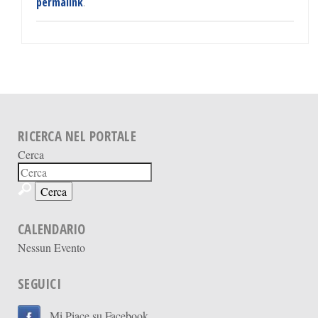
permalink
.
RICERCA NEL PORTALE
Cerca
CALENDARIO
Nessun Evento
SEGUICI
Mi Piace su Facebook