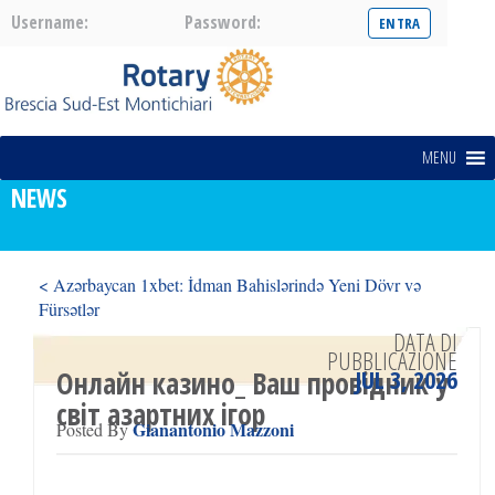
Username:
Password:
MENU
NEWS
< Azərbaycan 1xbet: İdman Bahislərində Yeni Dövr və
Fürsətlər
Interwetten 24 Eigene Kombiwette erstellen >
DATA DI
PUBBLICAZIONE
JUL 3, 2026
Онлайн казино_ Ваш провідник у
світ азартних ігор
Gianantonio Mazzoni
Posted By