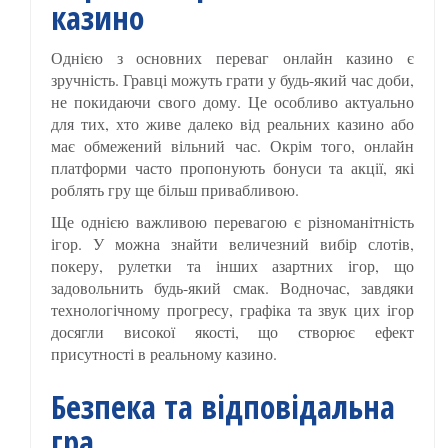
казино
Однією з основних переваг онлайн казино є
зручність. Гравці можуть грати у будь-який час доби,
не покидаючи свого дому. Це особливо актуально
для тих, хто живе далеко від реальних казино або
має обмежений вільний час. Окрім того, онлайн
платформи часто пропонують бонуси та акції, які
роблять гру ще більш привабливою.
Ще однією важливою перевагою є різноманітність
ігор. У можна знайти величезний вибір слотів,
покеру, рулетки та інших азартних ігор, що
задовольнить будь-який смак. Водночас, завдяки
технологічному прогресу, графіка та звук цих ігор
досягли високої якості, що створює ефект
присутності в реальному казино.
Безпека та відповідальна
гра