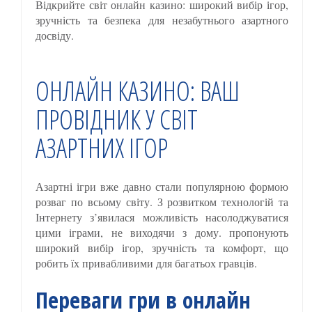
Відкрийте світ онлайн казино: широкий вибір ігор,
зручність та безпека для незабутнього азартного
досвіду.
ОНЛАЙН КАЗИНО: ВАШ
ПРОВІДНИК У СВІТ
АЗАРТНИХ ІГОР
Азартні ігри вже давно стали популярною формою
розваг по всьому світу. З розвитком технологій та
Інтернету з’явилася можливість насолоджуватися
цими іграми, не виходячи з дому. пропонують
широкий вибір ігор, зручність та комфорт, що
робить їх привабливими для багатьох гравців.
Переваги гри в онлайн