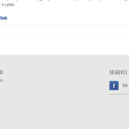
 wypłat.
link
.
IO
SEGUICI
to
Mi 