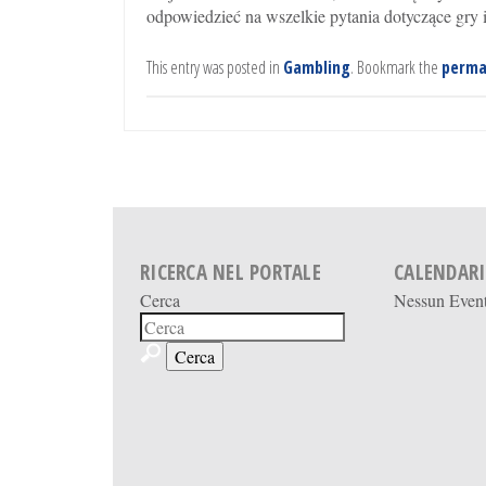
odpowiedzieć na wszelkie pytania dotyczące gry i
This entry was posted in
Gambling
. Bookmark the
perma
RICERCA NEL PORTALE
CALENDAR
Cerca
Nessun Even