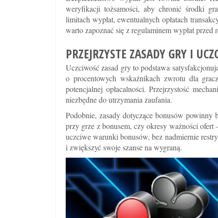
weryfikacji tożsamości, aby chronić środki 
limitach wypłat, ewentualnych opłatach transak
warto zapoznać się z regulaminem wypłat przed 
PRZEJRZYSTE ZASADY GRY I U
Uczciwość zasad gry to podstawa satysfakcjonuj
o procentowych wskaźnikach zwrotu dla grac
potencjalnej opłacalności. Przejrzystość mec
niezbędne do utrzymania zaufania.
Podobnie, zasady dotyczące bonusów powinny 
przy grze z bonusem, czy okresy ważności ofert 
uczciwe warunki bonusów, bez nadmiernie restr
i zwiększyć swoje szanse na wygraną.