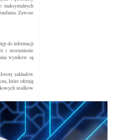
e o maksymalnych
zaufania. Zawsze
tęp do informacji
r i zrozumienie
wania wyników są
e kwoty zakładów
na, które oferują
atkowych środków