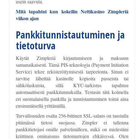
usein saavuta.
Mitä tapahtui kun kokeilin Nettikasino Zimpleriä
viikon ajan
Pankkitunnistautuminen ja
tietoturva
Käytät Zimpleriä kirjautumiseen ja maksuun
samanaikaisesti. Tämä PIS-teknologia (Payment Initiation
Service) tekee rekisteröitymisestä tarpeetonta. Sinun ei
tarvitse lähettää kasinolle kopioita passeista tai
sähkölaskuista, sillä KYC-tarkistus tapahtuu
automaattisesti pankkitunnuksilla. Testasin tätä kolmella
eri suomalaisella pankilla ja tunnistautuminen toimi aina
ensimmäisellä yrittämällä.
Turvallisuuden osalta 256-bittinen SSL-salaus on taustalla
pitämässä tietosi suojassa. Zimpler ei tallenna
pankkitietojasi omille palvelimilleen, mikä on mielestäni
kriittinen ominaisuus tietomurtojen ehkäisyssä. Olen