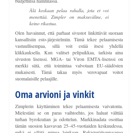
budjettinsa hallinnassa.
Älä koskaan pelaa rahalla, jota et voi
menettää. Zimpler on maksuväline, ei
keino rikastua.
Olen havainnut, että parhaat sivustot linkittävät suoraan
kansallisiin esto-järjestelmiin. Tämä tekee pelaamisesta
vastuullisempaa, sillä voit estää itsesi yhdellä
klikkauksella. Kun valitset pelipaikkaa, tarkista aina
sivuston lisenssi. MGA- tai Viron EMTA-lisenssi on
merkki siitä, että toimintaa valvotaan EU-säädösten
mukaisesti. Tämä takaa myös verovapaat voitot
suomalaisille pelaajille.
Oma arvioni ja vinkit
Zimplerin käyttäminen tekee pelaamisesta vaivatonta.
Mielestäni se on paras vaihtoehto, jos haluat välttää
turhan byrokratian ja odottelun. Markkinadata osoittaa
tämän suosion kasvavan 25–45-vuotiaiden keskuudessa,
mikä ei yllätä minua lainkaan. Rekisteröitymisvapaa