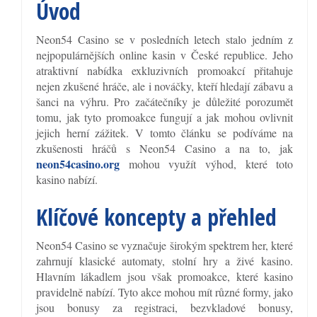
Úvod
Neon54 Casino se v posledních letech stalo jedním z
nejpopulárnějších online kasin v České republice. Jeho
atraktivní nabídka exkluzivních promoakcí přitahuje
nejen zkušené hráče, ale i nováčky, kteří hledají zábavu a
šanci na výhru. Pro začátečníky je důležité porozumět
tomu, jak tyto promoakce fungují a jak mohou ovlivnit
jejich herní zážitek. V tomto článku se podíváme na
zkušenosti hráčů s Neon54 Casino a na to, jak
neon54casino.org
mohou využít výhod, které toto
kasino nabízí.
Klíčové koncepty a přehled
Neon54 Casino se vyznačuje širokým spektrem her, které
zahrnují klasické automaty, stolní hry a živé kasino.
Hlavním lákadlem jsou však promoakce, které kasino
pravidelně nabízí. Tyto akce mohou mít různé formy, jako
jsou bonusy za registraci, bezvkladové bonusy,