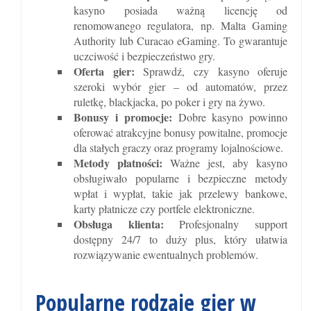
kasyno posiada ważną licencję od
renomowanego regulatora, np. Malta Gaming
Authority lub Curacao eGaming. To gwarantuje
uczciwość i bezpieczeństwo gry.
Oferta gier:
Sprawdź, czy kasyno oferuje
szeroki wybór gier – od automatów, przez
ruletkę, blackjacka, po poker i gry na żywo.
Bonusy i promocje:
Dobre kasyno powinno
oferować atrakcyjne bonusy powitalne, promocje
dla stałych graczy oraz programy lojalnościowe.
Metody płatności:
Ważne jest, aby kasyno
obsługiwało popularne i bezpieczne metody
wpłat i wypłat, takie jak przelewy bankowe,
karty płatnicze czy portfele elektroniczne.
Obsługa klienta:
Profesjonalny support
dostępny 24/7 to duży plus, który ułatwia
rozwiązywanie ewentualnych problemów.
Popularne rodzaje gier w