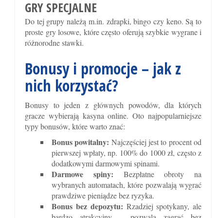
GRY SPECJALNE
Do tej grupy należą m.in. zdrapki, bingo czy keno. Są to
proste gry losowe, które często oferują szybkie wygrane i
różnorodne stawki.
Bonusy i promocje – jak z
nich korzystać?
Bonusy to jeden z głównych powodów, dla których
gracze wybierają kasyna online. Oto najpopularniejsze
typy bonusów, które warto znać:
Bonus powitalny:
Najczęściej jest to procent od
pierwszej wpłaty, np. 100% do 1000 zł, często z
dodatkowymi darmowymi spinami.
Darmowe spiny:
Bezpłatne obroty na
wybranych automatach, które pozwalają wygrać
prawdziwe pieniądze bez ryzyka.
Bonus bez depozytu:
Rzadziej spotykany, ale
bardzo atrakcyjny – pozwala zagrać bez