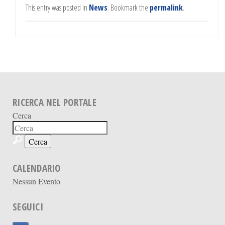
This entry was posted in
News
. Bookmark the
permalink
.
RICERCA NEL PORTALE
Cerca
CALENDARIO
Nessun Evento
SEGUICI