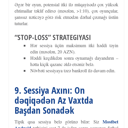
Əgər bir oyun, potensial itki ilə müqayisədə çox yüksək
ehtimallar təklif edirsə (məsələn, >1:10), çox oyunçular,
şanssız nəticəyə görə risk etmədən dərhal çıxmağı üstün
tuturlar.
“STOP-LOSS” STRATEGIYASI
Hər sessiya üçün maksimum itki həddi təyin
edin (məsələn, 20 AZN).
Həddi keçdikdən sonra oynamağı dayandırın –
hətta kiçik qazanc əldə etsəniz belə.
Növbəti sessiyaya təzə bankroll ilə davam edin.
9. Sessiya Axını: On
dəqiqədən Az Vaxtda
Başdan Sonadək
Mostbet
Tipik qısa sessiya belə görünə bilər: Siz
Android
tətbiqini saat 7-də işdən sonra açırsınız; futbol