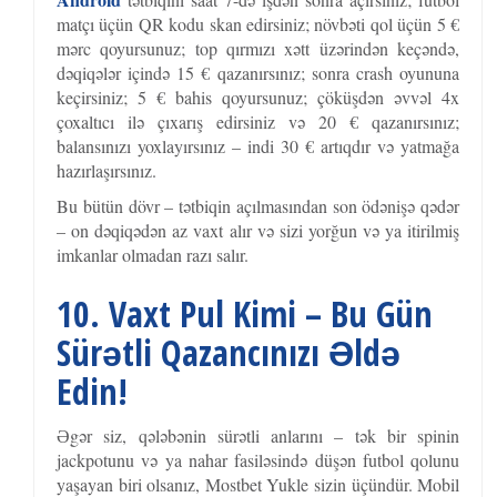
matçı üçün QR kodu skan edirsiniz; növbəti qol üçün 5 €
mərc qoyursunuz; top qırmızı xətt üzərindən keçəndə,
dəqiqələr içində 15 € qazanırsınız; sonra crash oyununa
keçirsiniz; 5 € bahis qoyursunuz; çöküşdən əvvəl 4x
çoxaltıcı ilə çıxarış edirsiniz və 20 € qazanırsınız;
balansınızı yoxlayırsınız – indi 30 € artıqdır və yatmağa
hazırlaşırsınız.
Bu bütün dövr – tətbiqin açılmasından son ödənişə qədər
– on dəqiqədən az vaxt alır və sizi yorğun və ya itirilmiş
imkanlar olmadan razı salır.
10. Vaxt Pul Kimi – Bu Gün
Sürətli Qazancınızı Əldə
Edin!
Əgər siz, qələbənin sürətli anlarını – tək bir spinin
jackpotunu və ya nahar fasiləsində düşən futbol qolunu
yaşayan biri olsanız, Mostbet Yukle sizin üçündür. Mobil