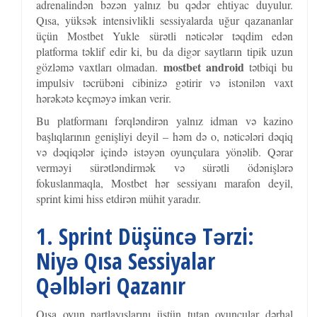
adrenalindən bəzən yalnız bu qədər ehtiyac duyulur.
Qısa, yüksək intensivlikli sessiyalarda uğur qazananlar
üçün Mostbet Yukle sürətli nəticələr təqdim edən
platforma təklif edir ki, bu da digər saytların tipik uzun
mostbet android
gözləmə vaxtları olmadan.
tətbiqi bu
impulsiv təcrübəni cibinizə gətirir və istənilən vaxt
hərəkətə keçməyə imkan verir.
Bu platformanı fərqləndirən yalnız idman və kazino
başlıqlarının genişliyi deyil – həm də o, nəticələri dəqiq
və dəqiqələr içində istəyən oyunçulara yönəlib. Qərar
verməyi sürətləndirmək və sürətli ödənişlərə
fokuslanmaqla, Mostbet hər sessiyanı marafon deyil,
sprint kimi hiss etdirən mühit yaradır.
1. Sprint Düşüncə Tərzi:
Niyə Qısa Sessiyalar
Qəlbləri Qazanır
Qısa oyun partlayışlarını üstün tutan oyunçular dərhal