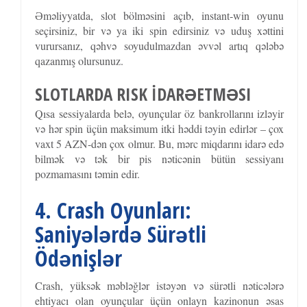
Əməliyyatda, slot bölməsini açıb, instant‑win oyunu
seçirsiniz, bir və ya iki spin edirsiniz və uduş xəttini
vurursanız, qəhvə soyudulmazdan əvvəl artıq qələbə
qazanmış olursunuz.
SLOTLARDA RISK İDARƏETMƏSI
Qısa sessiyalarda belə, oyunçular öz bankrollarını izləyir
və hər spin üçün maksimum itki həddi təyin edirlər – çox
vaxt 5 AZN-dən çox olmur. Bu, mərc miqdarını idarə edə
bilmək və tək bir pis nəticənin bütün sessiyanı
pozmamasını təmin edir.
4. Crash Oyunları:
Saniyələrdə Sürətli
Ödənişlər
Crash, yüksək məbləğlər istəyən və sürətli nəticələrə
ehtiyacı olan oyunçular üçün onlayn kazinonun əsas