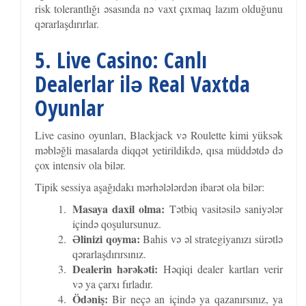
risk tolerantlığı əsasında nə vaxt çıxmaq lazım olduğunu
qərarlaşdırırlar.
5. Live Casino: Canlı
Dealerlar ilə Real Vaxtda
Oyunlar
Live casino oyunları, Blackjack və Roulette kimi yüksək
məbləğli masalarda diqqət yetirildikdə, qısa müddətdə də
çox intensiv ola bilər.
Tipik sessiya aşağıdakı mərhələlərdən ibarət ola bilər:
Masaya daxil olma:
Tətbiq vasitəsilə saniyələr
içində qoşulursunuz.
Əlinizi qoyma:
Bahis və əl strategiyanızı sürətlə
qərarlaşdırırsınız.
Dealerin hərəkəti:
Həqiqi dealer kartları verir
və ya çarxı fırladır.
Ödəniş:
Bir neçə an içində ya qazanırsınız, ya