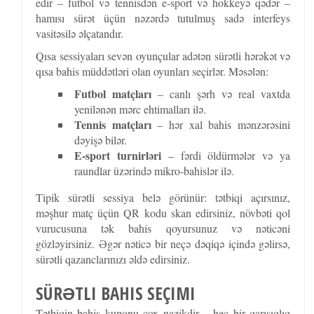
edir – futbol və tennisdən e-sport və hokkeyə qədər –
hamısı sürət üçün nəzərdə tutulmuş sadə interfeys
vasitəsilə əlçatandır.
Qısa sessiyaları sevən oyunçular adətən sürətli hərəkət və
qısa bahis müddətləri olan oyunları seçirlər. Məsələn:
Futbol matçları
– canlı şərh və real vaxtda
yenilənən mərc ehtimalları ilə.
Tennis matçları
– hər xal bahis mənzərəsini
dəyişə bilər.
E-sport turnirləri
– fərdi öldürmələr və ya
raundlar üzərində mikro‑bahislər ilə.
Tipik sürətli sessiya belə görünür: tətbiqi açırsınız,
məşhur matç üçün QR kodu skan edirsiniz, növbəti qol
vurucusuna tək bahis qoyursunuz və nəticəni
gözləyirsiniz. Əgər nəticə bir neçə dəqiqə içində gəlirsə,
sürətli qazanclarınızı əldə edirsiniz.
SÜRƏTLI BAHIS SEÇIMI
Tətbiqin bahis kuponu çox nazikdir – heç bir qarışıqlıq