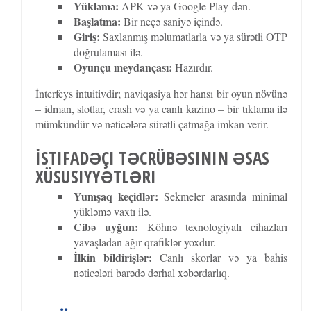
Yükləmə:
APK və ya Google Play-dən.
Başlatma:
Bir neçə saniyə içində.
Giriş:
Saxlanmış məlumatlarla və ya sürətli OTP
doğrulaması ilə.
Oyunçu meydançası:
Hazırdır.
İnterfeys intuitivdir; naviqasiya hər hansı bir oyun növünə
– idman, slotlar, crash və ya canlı kazino – bir tıklama ilə
mümkündür və nəticələrə sürətli çatmağa imkan verir.
İSTIFADƏÇI TƏCRÜBƏSININ ƏSAS
XÜSUSIYYƏTLƏRI
Yumşaq keçidlər:
Sekmeler arasında minimal
yükləmə vaxtı ilə.
Cibə uyğun:
Köhnə texnologiyalı cihazları
yavaşladan ağır qrafiklər yoxdur.
İlkin bildirişlər:
Canlı skorlar və ya bahis
nəticələri barədə dərhal xəbərdarlıq.