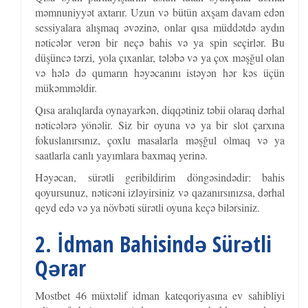
məmnuniyyət axtarır. Uzun və bütün axşam davam edən
sessiyalara alışmaq əvəzinə, onlar qısa müddətdə aydın
nəticələr verən bir neçə bahis və ya spin seçirlər. Bu
düşüncə tərzi, yola çıxanlar, tələbə və ya çox məşğul olan
və hələ də qumarın həyəcanını istəyən hər kəs üçün
mükəmməldir.
Qısa aralıqlarda oynayarkən, diqqətiniz təbii olaraq dərhal
nəticələrə yönəlir. Siz bir oyuna və ya bir slot çarxına
fokuslanırsınız, çoxlu masalarla məşğul olmaq və ya
saatlarla canlı yayımlara baxmaq yerinə.
Həyəcan, sürətli geribildirim döngəsindədir: bahis
qoyursunuz, nəticəni izləyirsiniz və qazanırsınızsa, dərhal
qeyd edə və ya növbəti sürətli oyuna keçə bilərsiniz.
2. İdman Bahisində Sürətli
Qərar
Mostbet 46 müxtəlif idman kateqoriyasına ev sahibliyi