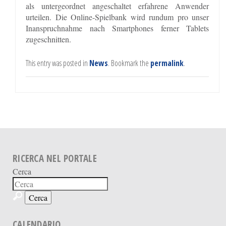
als untergeordnet angeschaltet erfahrene Anwender
urteilen. Die Online-Spielbank wird rundum pro unser
Inanspruchnahme nach Smartphones ferner Tablets
zugeschnitten.
This entry was posted in
News
. Bookmark the
permalink
.
RICERCA NEL PORTALE
Cerca
CALENDARIO