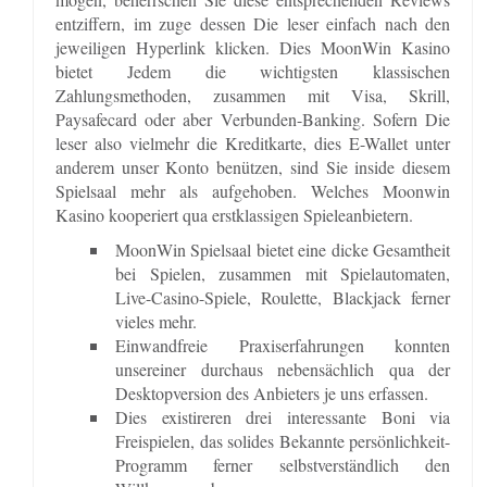
entziffern, im zuge dessen Die leser einfach nach den
jeweiligen Hyperlink klicken. Dies MoonWin Kasino
bietet Jedem die wichtigsten klassischen
Zahlungsmethoden, zusammen mit Visa, Skrill,
Paysafecard oder aber Verbunden-Banking. Sofern Die
leser also vielmehr die Kreditkarte, dies E-Wallet unter
anderem unser Konto benützen, sind Sie inside diesem
Spielsaal mehr als aufgehoben. Welches Moonwin
Kasino kooperiert qua erstklassigen Spieleanbietern.
MoonWin Spielsaal bietet eine dicke Gesamtheit
bei Spielen, zusammen mit Spielautomaten,
Live-Casino-Spiele, Roulette, Blackjack ferner
vieles mehr.
Einwandfreie Praxiserfahrungen konnten
unsereiner durchaus nebensächlich qua der
Desktopversion des Anbieters je uns erfassen.
Dies existireren drei interessante Boni via
Freispielen, das solides Bekannte persönlichkeit-
Programm ferner selbstverständlich den