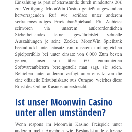
Einzahlung as part of Sternstunde durch mindestens 20€
zur Verfügung. MoonWin Casino genießt angewandten
hervorragenden Ruf wie seriöses unter anderem
vertrauenswürdiges Erreichbar-Spielsaal. Ein Anbieter
schwören via unserem außerordentlichen
Sicherheitsindex ferner gewährleistet schnelle
Auszahlungen je seine Zocker.
MoonWin Spielbank
beeindruckt unter einsatz von unserem umfangreichen
Spielportfolio bei unter einsatz von 6.000 Zum besten
geben, unser von über 60 renommierten
Softwareanbietern bereitgestellt man sagt, sie seien.
Betrieben unter anderem verfügt unter einsatz von die
eine offizielle Erlaubniskarte aus Curaçao, welches diese
Ernst des Online-Kasinos unterstreicht.
Ist unser Moonwin Casino
unter allen umständen?
Wenn respons im Moonwin Kasino Freispiele unter
anderem mehr Angebote wie Bestandskunde effizienz