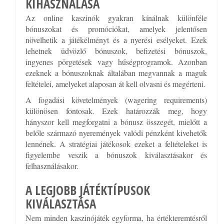
KIHASZNÁLÁSA
Az online kaszinók gyakran kínálnak különféle
bónuszokat és promóciókat, amelyek jelentősen
növelhetik a játékélményt és a nyerési esélyeket. Ezek
lehetnek üdvözlő bónuszok, befizetési bónuszok,
ingyenes pörgetések vagy hűségprogramok. Azonban
ezeknek a bónuszoknak általában megvannak a maguk
feltételei, amelyeket alaposan át kell olvasni és megérteni.
A fogadási követelmények (wagering requirements)
különösen fontosak. Ezek határozzák meg, hogy
hányszor kell megforgatni a bónusz összegét, mielőtt a
belőle származó nyeremények valódi pénzként kivehetők
lennének. A stratégiai játékosok ezeket a feltételeket is
figyelembe veszik a bónuszok kiválasztásakor és
felhasználásakor.
A LEGJOBB JÁTÉKTÍPUSOK
KIVÁLASZTÁSA
Nem minden kaszinójáték egyforma, ha értékteremtésről