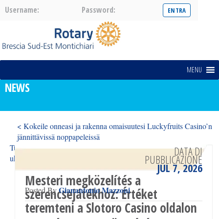
Username:
Password:
MENU
NEWS
< Kokeile onneasi ja rakenna omaisuutesi Luckyfruits Casino’n
jännittävissä noppapeleissä
Tutustu Onlyspins Casino tunnettuihin malleihin merkittäviä
DATA DI
PUBBLICAZIONE
uhkapelivoittoja varten >
JUL 7, 2026
Mesteri megközelítés a
Gianantonio Mazzoni
Posted By
szerencsejátékhoz: Értéket
teremteni a Slotoro Casino oldalon