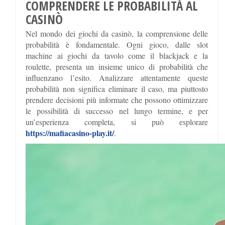
COMPRENDERE LE PROBABILITÀ AL
CASINÒ
Nel mondo dei giochi da casinò, la comprensione delle
probabilità è fondamentale. Ogni gioco, dalle slot
machine ai giochi da tavolo come il blackjack e la
roulette, presenta un insieme unico di probabilità che
influenzano l’esito. Analizzare attentamente queste
probabilità non significa eliminare il caso, ma piuttosto
prendere decisioni più informate che possono ottimizzare
le possibilità di successo nel lungo termine, e per
un’esperienza completa, si può esplorare
https://mafiacasino-play.it/
.