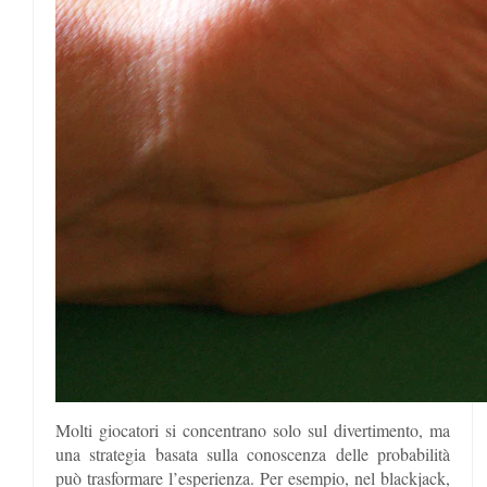
Molti giocatori si concentrano solo sul divertimento, ma
una strategia basata sulla conoscenza delle probabilità
può trasformare l’esperienza. Per esempio, nel blackjack,