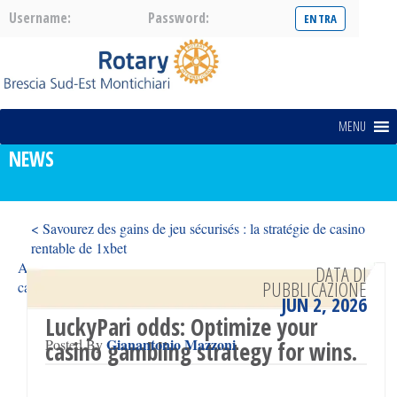
Username:
Password:
MENU
NEWS
< Savourez des gains de jeu sécurisés : la stratégie de casino
rentable de 1xbet
Analyze these luckypari gambling formulas for profitable
DATA DI
PUBBLICAZIONE
casino play >
JUN 2, 2026
LuckyPari odds: Optimize your
Gianantonio Mazzoni
Posted By
casino gambling strategy for wins.