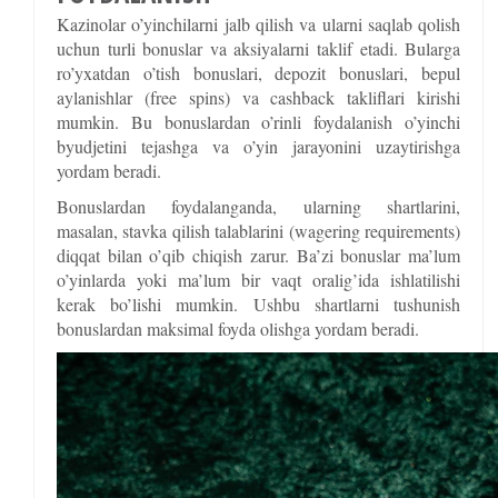
Kazinolar o’yinchilarni jalb qilish va ularni saqlab qolish
uchun turli bonuslar va aksiyalarni taklif etadi. Bularga
ro’yxatdan o’tish bonuslari, depozit bonuslari, bepul
aylanishlar (free spins) va cashback takliflari kirishi
mumkin. Bu bonuslardan o’rinli foydalanish o’yinchi
byudjetini tejashga va o’yin jarayonini uzaytirishga
yordam beradi.
Bonuslardan foydalanganda, ularning shartlarini,
masalan, stavka qilish talablarini (wagering requirements)
diqqat bilan o’qib chiqish zarur. Ba’zi bonuslar ma’lum
o’yinlarda yoki ma’lum bir vaqt oralig’ida ishlatilishi
kerak bo’lishi mumkin. Ushbu shartlarni tushunish
bonuslardan maksimal foyda olishga yordam beradi.