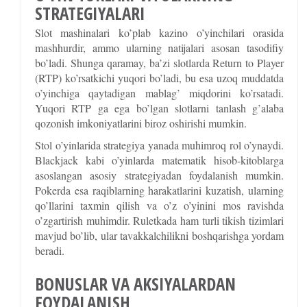
STRATEGIYALARI
Slot mashinalari ko’plab kazino o’yinchilari orasida
mashhurdir, ammo ularning natijalari asosan tasodifiy
bo’ladi. Shunga qaramay, ba’zi slotlarda Return to Player
(RTP) ko’rsatkichi yuqori bo’ladi, bu esa uzoq muddatda
o’yinchiga qaytadigan mablag’ miqdorini ko’rsatadi.
Yuqori RTP ga ega bo’lgan slotlarni tanlash g’alaba
qozonish imkoniyatlarini biroz oshirishi mumkin.
Stol o’yinlarida strategiya yanada muhimroq rol o’ynaydi.
Blackjack kabi o’yinlarda matematik hisob-kitoblarga
asoslangan asosiy strategiyadan foydalanish mumkin.
Pokerda esa raqiblarning harakatlarini kuzatish, ularning
qo’llarini taxmin qilish va o’z o’yinini mos ravishda
o’zgartirish muhimdir. Ruletkada ham turli tikish tizimlari
mavjud bo’lib, ular tavakkalchilikni boshqarishga yordam
beradi.
BONUSLAR VA AKSIYALARDAN
FOYDALANISH