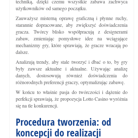
techniką, dzięki czemu wszystkie zabawa zachwyca
użytkowników od samego początku.
Zauważysz misterną oprawę graficzną i płynne ruchy,
starannie dopracowane, aby zwiększyć doświadczenia
gracza. Twórcy blisko współpracują z designerami
zabaw, zmieniając pomysłowe idee na wciągające
mechanizmy gry, które sprawiają, że gracze wracają po
dalsze.
Analizują trendy, aby stale tworzyć i dbać o to, by gry
były zawsze aktualne i aktualne. Używając analizę
danych, dostosowują również doświadczenia do
różnorodnych preferencji graczy, optymalizując zabawę.
W końcu to właśnie pasja do twórczości i dążenie do
perfekcji sprawiają, że propozycja Lotto Casino wyróżnia
się na tle konkurencji.
Procedura tworzenia: od
koncepcji do realizacji