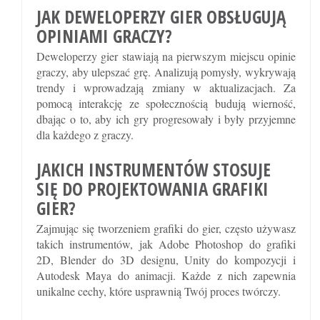
JAK DEWELOPERZY GIER OBSŁUGUJĄ
OPINIAMI GRACZY?
Deweloperzy gier stawiają na pierwszym miejscu opinie
graczy, aby ulepszać grę. Analizują pomysły, wykrywają
trendy i wprowadzają zmiany w aktualizacjach. Za
pomocą interakcję ze społecznością budują wierność,
dbając o to, aby ich gry progresowały i były przyjemne
dla każdego z graczy.
JAKICH INSTRUMENTÓW STOSUJE
SIĘ DO PROJEKTOWANIA GRAFIKI
GIER?
Zajmując się tworzeniem grafiki do gier, często używasz
takich instrumentów, jak Adobe Photoshop do grafiki
2D, Blender do 3D designu, Unity do kompozycji i
Autodesk Maya do animacji. Każde z nich zapewnia
unikalne cechy, które usprawnią Twój proces twórczy.