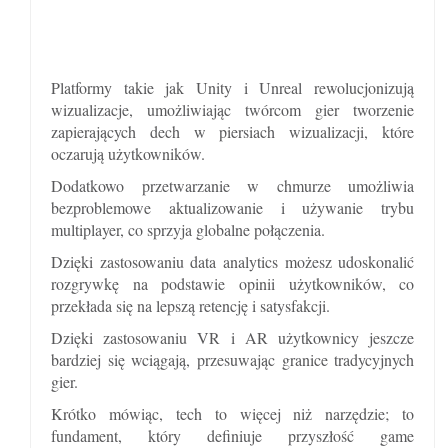
Platformy takie jak Unity i Unreal rewolucjonizują
wizualizacje, umożliwiając twórcom gier tworzenie
zapierających dech w piersiach wizualizacji, które
oczarują użytkowników.
Dodatkowo przetwarzanie w chmurze umożliwia
bezproblemowe aktualizowanie i używanie trybu
multiplayer, co sprzyja globalne połączenia.
Dzięki zastosowaniu data analytics możesz udoskonalić
rozgrywkę na podstawie opinii użytkowników, co
przekłada się na lepszą retencję i satysfakcji.
Dzięki zastosowaniu VR i AR użytkownicy jeszcze
bardziej się wciągają, przesuwając granice tradycyjnych
gier.
Krótko mówiąc, tech to więcej niż narzędzie; to
fundament, który definiuje przyszłość game