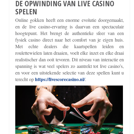
DE OPWINDING VAN LIVE CASINO
SPELEN
Online gokken heeft een enorme evolutie doorgemaakt,
en de live casino-ervaring is daarvan een spectaculair
hoogtepunt. Het brengt de authentieke sfeer van een
fysiek casino direct naar het comfort van je eigen huis.
Met echte dealers die kaartspellen leiden en
roulettewielen laten draaien, voelt elke inzet en elke draai
realistischer dan ooit tevoren. Dit niveau van interactie en
spanning is wat veel spelers zo aantrekt tot live casino’s,
en voor een uitstekende selectie van deze spellen kunt u
https://livescorecasino.nl/
terecht op
.