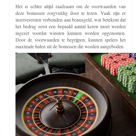
Het is echter altijd raadzaam om de voorwaarden van
deze bonussen zorgvuldig door te lezen. Vaak zijn er
inzetvereisten verbonden aan bonusgeld, wat betekent dat
het bedrag eerst een bepaald aantal keren moet worden
ingezet voordat winsten kunnen worden opgenomen.
Door de voorwaarden te begrijpen, kunnen spelers het
maximale halen uit de bonussen die worden aangeboden.