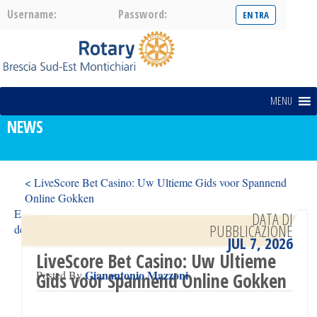
Username:
Password:
MENU
NEWS
< LiveScore Bet Casino: Uw Ultieme Gids voor Spannend
Online Gokken
Envolez-vous vers de gros gains au Rocket Casino votre
DATA DI
PUBBLICAZIONE
destination de jeu ultime >
JUL 7, 2026
LiveScore Bet Casino: Uw Ultieme
Gianantonio Mazzoni
Posted By
Gids voor Spannend Online Gokken