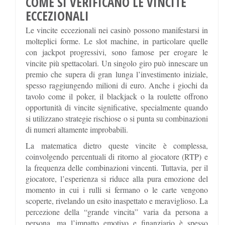
COME SI VERIFICANO LE VINCITE
ECCEZIONALI
Le vincite eccezionali nei casinò possono manifestarsi in
molteplici forme. Le slot machine, in particolare quelle
con jackpot progressivi, sono famose per erogare le
vincite più spettacolari. Un singolo giro può innescare un
premio che supera di gran lunga l’investimento iniziale,
spesso raggiungendo milioni di euro. Anche i giochi da
tavolo come il poker, il blackjack o la roulette offrono
opportunità di vincite significative, specialmente quando
si utilizzano strategie rischiose o si punta su combinazioni
di numeri altamente improbabili.
La matematica dietro queste vincite è complessa,
coinvolgendo percentuali di ritorno al giocatore (RTP) e
la frequenza delle combinazioni vincenti. Tuttavia, per il
giocatore, l’esperienza si riduce alla pura emozione del
momento in cui i rulli si fermano o le carte vengono
scoperte, rivelando un esito inaspettato e meraviglioso. La
percezione della “grande vincita” varia da persona a
persona, ma l’impatto emotivo e finanziario è spesso