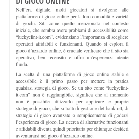
DI GIOCO ONLINE
Nell’era digitale, molti giocatori si rivolgono alle
piattaforme di gioco online per la loro comodità e varietà
di giochi. Siti come quello menzionato nel contesto
iniziale, che sembra avere problemi di accessibilità come
“luckyclint-it.com”, evidenziano l’importanza di scegliere
operatori affidabili e funzionanti. Quando si esplora il
gioco d’azzardo online, è cruciale verificare che il sito sia
operativo, ben recensito e offra un’esperienza utente
fluida.
La scelta di una piattaforma di gioco online stabile e
accessibile è il primo passo per mettere in pratica
qualsiasi strategia di gioco. Se un sito come “luckyclint-
it.com” non è raggiungibile, significa che al momento
non è possibile utilizzarlo per applicare le proprie
strategie di gioco, che si tratti di gestione del bankroll, di
strategie di gioco avanzate o semplicemente di godersi
l’esperienza di gioco. La ricerca di alternative funzionanti
e affidabili diventa quindi prioritaria per chiunque desideri
avventurarsi nel gioco d’azzardo online.