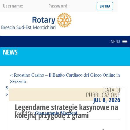
Username:
Password:
MENU
NEWS
< Roostino Casino – Il Battito Cardiaco del Gioco Online in
Svizzera
Speel met vertrouwen: de eerlijke waarheid over gokconcepten
DATA DI
PUBBLICAZIONE
>
JUL 8, 2026
Legendarne strategie kasynowe na
Gianantonio Mazzoni
Posted By
kolejną przygodę z grami