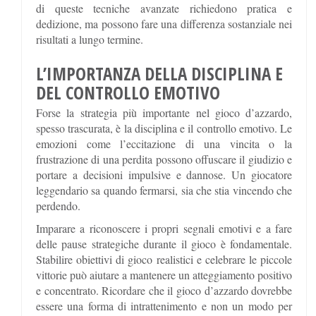
di queste tecniche avanzate richiedono pratica e
dedizione, ma possono fare una differenza sostanziale nei
risultati a lungo termine.
L’IMPORTANZA DELLA DISCIPLINA E
DEL CONTROLLO EMOTIVO
Forse la strategia più importante nel gioco d’azzardo,
spesso trascurata, è la disciplina e il controllo emotivo. Le
emozioni come l’eccitazione di una vincita o la
frustrazione di una perdita possono offuscare il giudizio e
portare a decisioni impulsive e dannose. Un giocatore
leggendario sa quando fermarsi, sia che stia vincendo che
perdendo.
Imparare a riconoscere i propri segnali emotivi e a fare
delle pause strategiche durante il gioco è fondamentale.
Stabilire obiettivi di gioco realistici e celebrare le piccole
vittorie può aiutare a mantenere un atteggiamento positivo
e concentrato. Ricordare che il gioco d’azzardo dovrebbe
essere una forma di intrattenimento e non un modo per