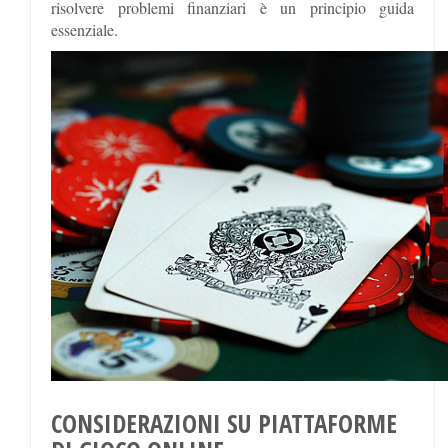
risolvere problemi finanziari è un principio guida
essenziale.
CONSIDERAZIONI SU PIATTAFORME