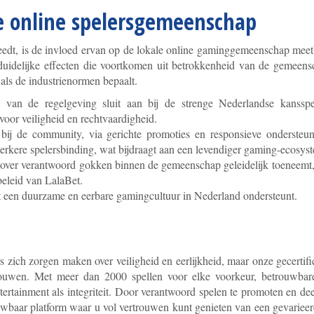
e online spelersgemeenschap
eedt, is de invloed ervan op de lokale online gaminggemeenschap mee
 duidelijke effecten die voortkomen uit betrokkenheid van de gemeen
als de industrienormen bepaalt.
 van de regelgeving sluit aan bij de strenge Nederlandse kanssp
oor veiligheid en rechtvaardigheid.
ij de community, via gerichte promoties en responsieve ondersteuni
sterkere spelersbinding, wat bijdraagt aan een levendiger gaming-ecosys
jn over verantwoord gokken binnen de gemeenschap geleidelijk toeneemt
 beleid van LalaBet.
 een duurzame en eerbare gamingcultuur in Nederland ondersteunt.
 zich zorgen maken over veiligheid en eerlijkheid, maar onze gecerti
trouwen. Met meer dan 2000 spellen voor elke voorkeur, betrouwbare
tertainment als integriteit. Door verantwoord spelen te promoten en dee
baar platform waar u vol vertrouwen kunt genieten van een gevarieer