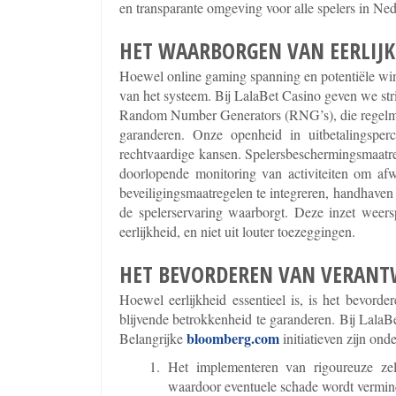
en transparante omgeving voor alle spelers in Ned
HET WAARBORGEN VAN EERLIJK
Hoewel online gaming spanning en potentiële winste
van het systeem. Bij LalaBet Casino geven we stri
Random Number Generators (RNG’s), die regelmati
garanderen. Onze openheid in uitbetalingsperc
rechtvaardige kansen. Spelersbeschermingsmaatre
doorlopende monitoring van activiteiten om afw
beveiligingsmaatregelen te integreren, handhaven 
de spelerservaring waarborgt. Deze inzet weersp
eerlijkheid, en niet uit louter toezeggingen.
HET BEVORDEREN VAN VERAN
Hoewel eerlijkheid essentieel is, is het bevord
blijvende betrokkenheid te garanderen. Bij LalaB
bloomberg.com
Belangrijke
initiatieven zijn ond
Het implementeren van rigoureuze zel
waardoor eventuele schade wordt vermin