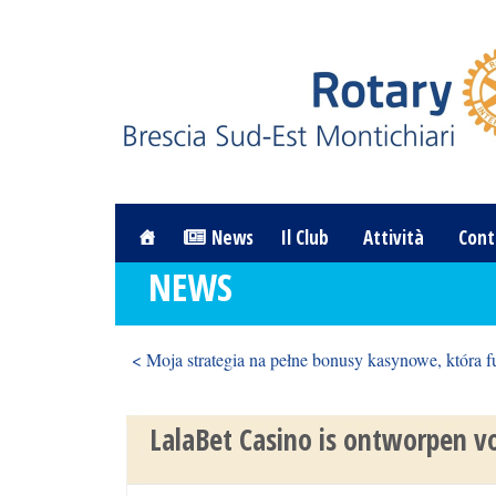
News
Il Club
Attività
Cont
NEWS
< Moja strategia na pełne bonusy kasynowe, która 
LalaBet Casino is ontworpen vo