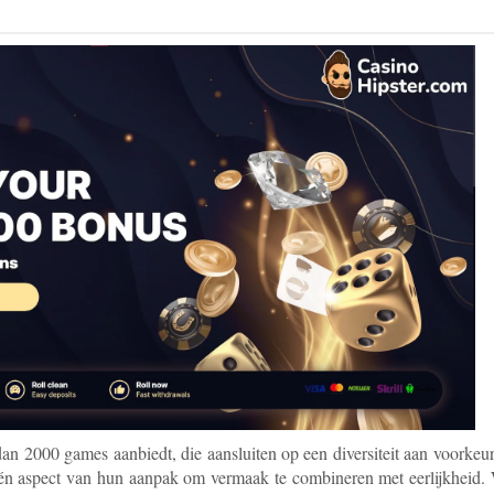
n 2000 games aanbiedt, die aansluiten op een diversiteit aan voorkeur
 één aspect van hun aanpak om vermaak te combineren met eerlijkheid.