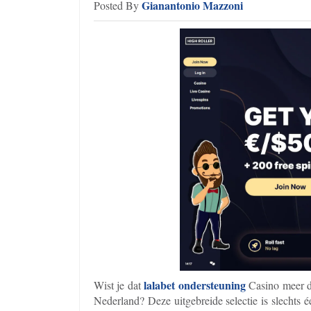
Gianantonio Mazzoni
Posted By
lalabet ondersteuning
Wist je dat
Casino meer da
Nederland? Deze uitgebreide selectie is slechts