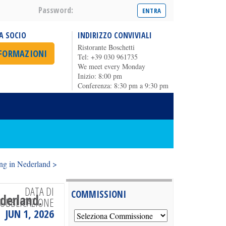
Password:
A SOCIO
INDIRIZZO CONVIVIALI
Ristorante Boschetti
NFORMAZIONI
Tel: +39 030 961735
We meet every Monday
Inizio: 8:00 pm
Conferenza: 8:30 pm a 9:30 pm
ng in Nederland >
DATA DI
COMMISSIONI
ederland.
UBBLICAZIONE
JUN 1, 2026