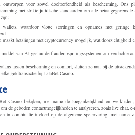
ijn ontworpen voor zowel doeltreffendheid als bescherming. Ons pla
stemming met strikte juridische standaarden om alle betaalgegevens te
zijn:
 wallets, waardoor vlotte stortingen en opnames met geringe k
erd.
 maakt betalingen met cryptocurrency mogelijk, wat doorzichtigheid e
 middel van AI-gestuurde fraudeopsporingssystemen om verdachte acti
alans tussen bescherming en comfort, sluiten ze aan bij de uitsteken
n elke geldtransactie bij LalaBet Casino.
ce
Bet Casino bekijken, met name de toegankelijkheid en werktijden
el om de geboden contactmogelijkheden te analyseren, zoals live chat, e-
n in combinatie invloed op de algemene spelervaring, met name vo