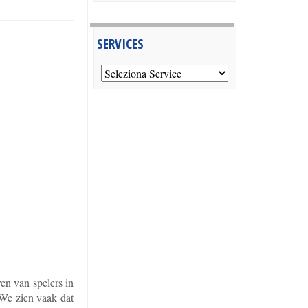
SERVICES
en van spelers in
 We zien vaak dat